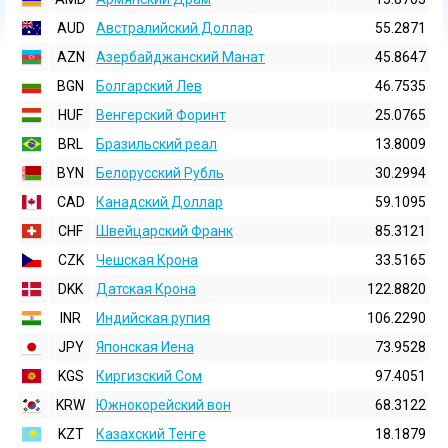
AUD
Австралийский Доллар
55.2871
AZN
Азербайджанский Манат
45.8647
BGN
Болгарский Лев
46.7535
HUF
Венгерский Форинт
25.0765
BRL
Бразильский реал
13.8009
BYN
Белорусский Рубль
30.2994
CAD
Канадский Доллар
59.1095
CHF
Швейцарский Франк
85.3121
CZK
Чешская Крона
33.5165
DKK
Датская Крона
122.8820
INR
Индийская pупия
106.2290
JPY
Японская Иена
73.9528
KGS
Киргизский Сом
97.4051
KRW
Южнокорейский вон
68.3122
KZT
Казахский Тенге
18.1879