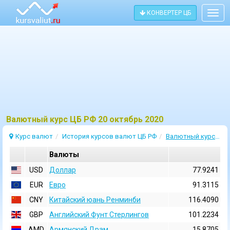
КОНВЕРТЕР ЦБ
Togg
navig
Bалютный курс ЦБ РФ 20 октябрь 2020
Курс валют
История курсов валют ЦБ РФ
Валютный курс 20 Октябрь 2020
Валюты
USD
Доллар
77.9241
EUR
Евро
91.3115
CNY
Китайский юань Ренминби
116.4090
GBP
Английский Фунт Стерлингов
101.2234
AMD
Армянский Драм
15.8705