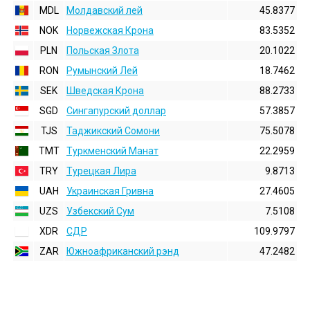
MDL
Молдавский лей
45.8377
NOK
Норвежская Крона
83.5352
PLN
Польская Злота
20.1022
RON
Румынский Лей
18.7462
SEK
Шведская Крона
88.2733
SGD
Сингапурский доллар
57.3857
TJS
Таджикский Сомони
75.5078
TMT
Туркменский Манат
22.2959
TRY
Турецкая Лира
9.8713
UAH
Украинская Гривна
27.4605
UZS
Узбекский Сум
7.5108
XDR
СДР
109.9797
ZAR
Южноафриканский рэнд
47.2482