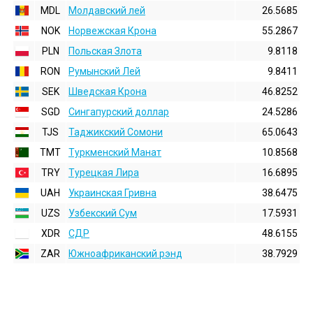
MDL
Молдавский лей
26.5685
NOK
Норвежская Крона
55.2867
PLN
Польская Злота
9.8118
RON
Румынский Лей
9.8411
SEK
Шведская Крона
46.8252
SGD
Сингапурский доллар
24.5286
TJS
Таджикский Сомони
65.0643
TMT
Туркменский Манат
10.8568
TRY
Турецкая Лира
16.6895
UAH
Украинская Гривна
38.6475
UZS
Узбекский Сум
17.5931
XDR
СДР
48.6155
ZAR
Южноафриканский рэнд
38.7929