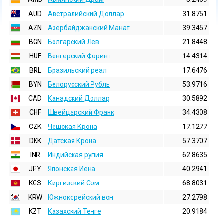
AUD
Австралийский Доллар
31.8751
AZN
Азербайджанский Манат
39.3457
BGN
Болгарский Лев
21.8448
HUF
Венгерский Форинт
14.4314
BRL
Бразильский реал
17.6476
BYN
Белорусский Рубль
53.9716
CAD
Канадский Доллар
30.5892
CHF
Швейцарский Франк
34.4308
CZK
Чешская Крона
17.1277
DKK
Датская Крона
57.3707
INR
Индийская pупия
62.8635
JPY
Японская Иена
40.2941
KGS
Киргизский Сом
68.8031
KRW
Южнокорейский вон
27.2798
KZT
Казахский Тенге
20.9184