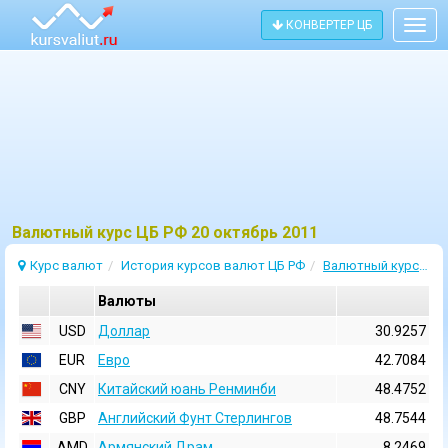
КОНВЕРТЕР ЦБ
Togg
navig
Bалютный курс ЦБ РФ 20 октябрь 2011
Курс валют
История курсов валют ЦБ РФ
Валютный курс 20 Октябрь 2011
Валюты
USD
Доллар
30.9257
EUR
Евро
42.7084
CNY
Китайский юань Ренминби
48.4752
GBP
Английский Фунт Стерлингов
48.7544
AMD
Армянский Драм
8.2469