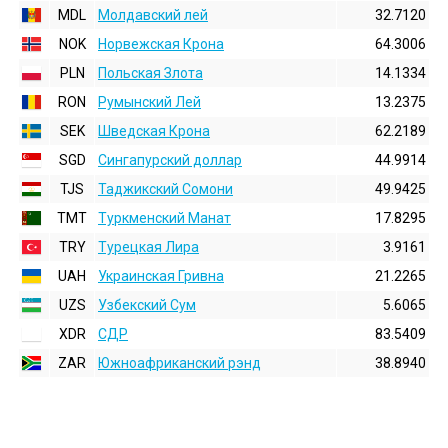
MDL
Молдавский лей
32.7120
NOK
Норвежская Крона
64.3006
PLN
Польская Злота
14.1334
RON
Румынский Лей
13.2375
SEK
Шведская Крона
62.2189
SGD
Сингапурский доллар
44.9914
TJS
Таджикский Сомони
49.9425
TMT
Туркменский Манат
17.8295
TRY
Турецкая Лира
3.9161
UAH
Украинская Гривна
21.2265
UZS
Узбекский Сум
5.6065
XDR
СДР
83.5409
ZAR
Южноафриканский рэнд
38.8940