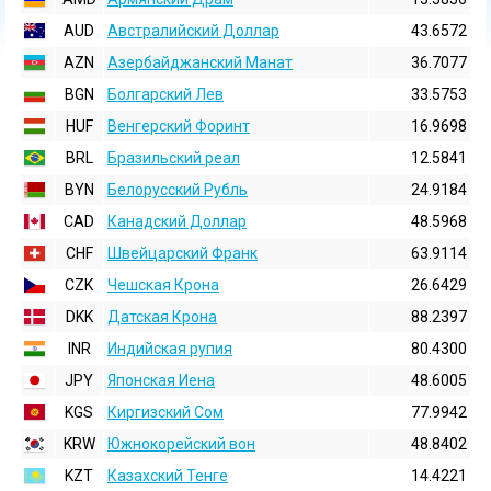
AUD
Австралийский Доллар
43.6572
AZN
Азербайджанский Манат
36.7077
BGN
Болгарский Лев
33.5753
HUF
Венгерский Форинт
16.9698
BRL
Бразильский реал
12.5841
BYN
Белорусский Рубль
24.9184
CAD
Канадский Доллар
48.5968
CHF
Швейцарский Франк
63.9114
CZK
Чешская Крона
26.6429
DKK
Датская Крона
88.2397
INR
Индийская pупия
80.4300
JPY
Японская Иена
48.6005
KGS
Киргизский Сом
77.9942
KRW
Южнокорейский вон
48.8402
KZT
Казахский Тенге
14.4221