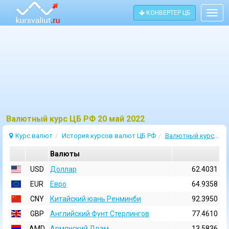
КОНВЕРТЕР ЦБ
Togg
navig
Bалютный курс ЦБ РФ 20 май 2022
Курс валют
История курсов валют ЦБ РФ
Валютный курс 20 Май 2022
Валюты
USD
Доллар
62.4031
EUR
Евро
64.9358
CNY
Китайский юань Ренминби
92.3950
GBP
Английский Фунт Стерлингов
77.4610
AMD
Армянский Драм
13.5836