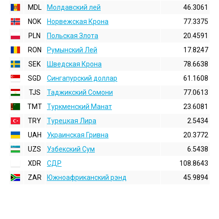
MDL
Молдавский лей
46.3061
NOK
Норвежская Крона
77.3375
PLN
Польская Злота
20.4591
RON
Румынский Лей
17.8247
SEK
Шведская Крона
78.6638
SGD
Сингапурский доллар
61.1608
TJS
Таджикский Сомони
77.0613
TMT
Туркменский Манат
23.6081
TRY
Турецкая Лира
2.5434
UAH
Украинская Гривна
20.3772
UZS
Узбекский Сум
6.5438
XDR
СДР
108.8643
ZAR
Южноафриканский рэнд
45.9894