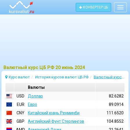
КОНВЕРТЕР ЦБ
Togg
navig
Bалютный курс ЦБ РФ 20 июнь 2024
Курс валют
История курсов валют ЦБ РФ
Валютный курс 20 Июнь 2024
Валюты
USD
Доллар
82.6282
EUR
Евро
89.0914
CNY
Китайский юань Ренминби
111.6520
GBP
Английский Фунт Стерлингов
104.8552
AMD
Армянский Драм
21.2641