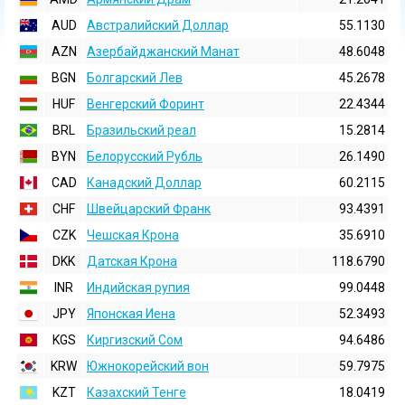
AUD
Австралийский Доллар
55.1130
AZN
Азербайджанский Манат
48.6048
BGN
Болгарский Лев
45.2678
HUF
Венгерский Форинт
22.4344
BRL
Бразильский реал
15.2814
BYN
Белорусский Рубль
26.1490
CAD
Канадский Доллар
60.2115
CHF
Швейцарский Франк
93.4391
CZK
Чешская Крона
35.6910
DKK
Датская Крона
118.6790
INR
Индийская pупия
99.0448
JPY
Японская Иена
52.3493
KGS
Киргизский Сом
94.6486
KRW
Южнокорейский вон
59.7975
KZT
Казахский Тенге
18.0419