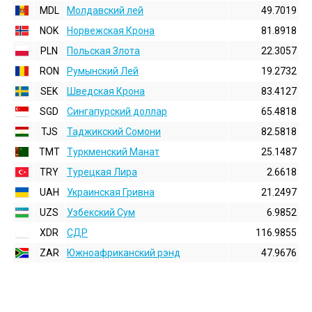
MDL
Молдавский лей
49.7019
NOK
Норвежская Крона
81.8918
PLN
Польская Злота
22.3057
RON
Румынский Лей
19.2732
SEK
Шведская Крона
83.4127
SGD
Сингапурский доллар
65.4818
TJS
Таджикский Сомони
82.5818
TMT
Туркменский Манат
25.1487
TRY
Турецкая Лира
2.6618
UAH
Украинская Гривна
21.2497
UZS
Узбекский Сум
6.9852
XDR
СДР
116.9855
ZAR
Южноафриканский рэнд
47.9676