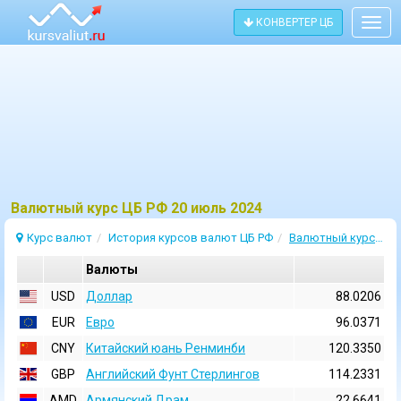
КОНВЕРТЕР ЦБ
Togg
navig
Bалютный курс ЦБ РФ 20 июль 2024
Курс валют
История курсов валют ЦБ РФ
Валютный курс 20 Июль 2024
Валюты
USD
Доллар
88.0206
EUR
Евро
96.0371
CNY
Китайский юань Ренминби
120.3350
GBP
Английский Фунт Стерлингов
114.2331
AMD
Армянский Драм
22.6641