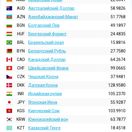
AUD
Австралийский Доллар
58.9826
AZN
Азербайджанский Манат
51.7768
BGN
Болгарский Лев
49.1897
HUF
Венгерский Форинт
24.4835
BRL
Бразильский реал
15.8816
BYN
Белорусский Рубль
27.7580
CAD
Канадский Доллар
64.2674
CHF
Швейцарский Франк
99.0665
CZK
Чешская Крона
37.9481
DKK
Датская Крона
128.9580
INR
Индийская pупия
105.2370
JPY
Японская Иена
55.9287
KGS
Киргизский Сом
103.9910
KRW
Южнокорейский вон
63.7877
KZT
Казахский Тенге
18.4518