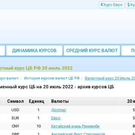
Kурс Евро
Kу
ДИНАМИКА КУРСОВ
CРЕДНИЙ КУРС ВАЛЮТ
П
ЗА МЕСЯЦ
ютный курс ЦБ РФ 20 июль 2022
урс валют
История курсов валют ЦБ РФ
Валютный курс 20 Июль 2
менный курс ЦБ на 20 июль 2022 - архив курсов ЦБ
Cимвол
Единиц
Валюты
20 
USD
1
Доллар
5
EUR
1
Евро
5
CNY
10
Китайский юань Ренминби
8
GBP
1
Английский Фунт Стерлингов
6