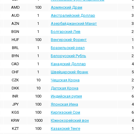
AMD
100
Армянский Драм
1
AUD
1
Австралийский Доллар
3
AZN
1
Азербайджанский Манат
3
BGN
1
Болгарский Лев
2
HUF
100
Венгерский Форинт
1
BRL
1
Бразильский реал
1
BYN
1
Белорусский Рубль
2
CAD
1
Канадский Доллар
4
CHF
1
Швейцарский Франк
5
CZK
10
Чешская Крона
2
DKK
10
Датская Крона
7
INR
100
Индийская pупия
6
JPY
100
Японская Иена
4
KGS
100
Киргизский Сом
6
KRW
1000
Южнокорейский вон
4
KZT
100
Казахский Тенге
1