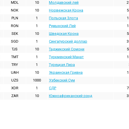
MDL
10
Молдавский лей
2
NOK
10
Норвежская Крона
5
PLN
1
Польская Злота
1
RON
1
Румынский Лей
1
SEK
10
Шведская Крона
5
SGD
1
Сингапурский доллар
3
TJS
10
Таджикский Сомони
5
TMT
1
Туркменский Манат
1
TRY
1
Турецкая Лира
UAH
10
Украинская Гривна
1
UZS
1000
Узбекский Сум
XDR
1
СДР
7
ZAR
10
Южноафриканский рэнд
3