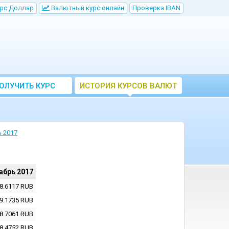
рс Доллар
Bалютный курс онлайн
Проверка IBAN
ОЛУЧИТЬ КУРС
ИСТОРИЯ КУРСОВ ВАЛЮТ
ВАЛЮТ ЦБ
ЦБ РФ
 2017
абрь 2017
8.6117
RUB
9.1735
RUB
8.7061
RUB
8.4752
RUB