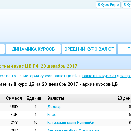
Kурс Евро
Kу
ДИНАМИКА КУРСОВ
CРЕДНИЙ КУРС ВАЛЮТ
П
ЗА МЕСЯЦ
ютный курс ЦБ РФ 20 декабрь 2017
урс валют
История курсов валют ЦБ РФ
Валютный курс 20 Декабрь
менный курс ЦБ на 20 декабрь 2017 - архив курсов ЦБ
Cимвол
Единиц
Валюты
20 дек
USD
1
Доллар
5
EUR
1
Евро
6
CNY
10
Китайский юань Ренминби
8
GBP
1
Английский Фунт Стерлингов
7