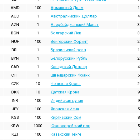
AMD
100
Армянский Драм
1
AUD
1
Австралийский Доллар
4
AZN
1
Азербайджанский Манат
3
BGN
1
Болгарский Лев
3
HUF
100
Венгерский Форинт
2
BRL
1
Бразильский реал
1
BYN
1
Белорусский Рубль
2
CAD
1
Канадский Доллар
4
CHF
1
Швейцарский Франк
5
CZK
10
Чешская Крона
2
DKK
10
Датская Крона
9
INR
100
Индийская pупия
9
JPY
100
Японская Иена
5
KGS
100
Киргизский Сом
8
KRW
1000
Южнокорейский вон
5
KZT
100
Казахский Тенге
1