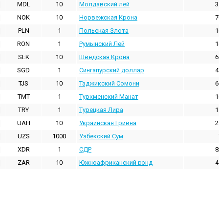
MDL
10
Молдавский лей
3
NOK
10
Норвежская Крона
7
PLN
1
Польская Злота
1
RON
1
Румынский Лей
1
SEK
10
Шведская Крона
6
SGD
1
Сингапурский доллар
4
TJS
10
Таджикский Сомони
6
TMT
1
Туркменский Манат
1
TRY
1
Турецкая Лира
1
UAH
10
Украинская Гривна
2
UZS
1000
Узбекский Сум
XDR
1
СДР
8
ZAR
10
Южноафриканский рэнд
4