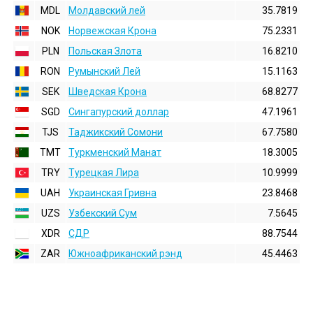
MDL
Молдавский лей
35.7819
NOK
Норвежская Крона
75.2331
PLN
Польская Злота
16.8210
RON
Румынский Лей
15.1163
SEK
Шведская Крона
68.8277
SGD
Сингапурский доллар
47.1961
TJS
Таджикский Сомони
67.7580
TMT
Туркменский Манат
18.3005
TRY
Турецкая Лира
10.9999
UAH
Украинская Гривна
23.8468
UZS
Узбекский Сум
7.5645
XDR
СДР
88.7544
ZAR
Южноафриканский рэнд
45.4463