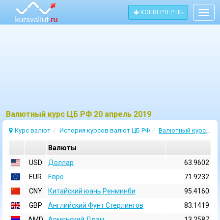
КОНВЕРТЕР ЦБ
Togg
navig
Bалютный курс ЦБ РФ 20 апрель 2019
Курс валют
История курсов валют ЦБ РФ
Валютный курс 20 Апрель 2019
Валюты
USD
Доллар
63.9602
EUR
Евро
71.9232
CNY
Китайский юань Ренминби
95.4160
GBP
Английский Фунт Стерлингов
83.1419
AMD
Армянский Драм
13.2587