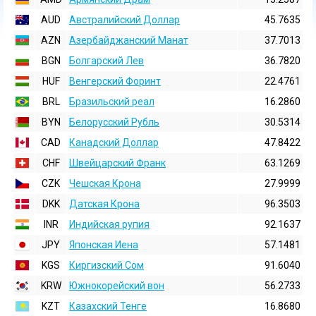
AUD
Австралийский Доллар
45.7635
AZN
Азербайджанский Манат
37.7013
BGN
Болгарский Лев
36.7820
HUF
Венгерский Форинт
22.4761
BRL
Бразильский реал
16.2860
BYN
Белорусский Рубль
30.5314
CAD
Канадский Доллар
47.8422
CHF
Швейцарский Франк
63.1269
CZK
Чешская Крона
27.9999
DKK
Датская Крона
96.3503
INR
Индийская pупия
92.1637
JPY
Японская Иена
57.1481
KGS
Киргизский Сом
91.6040
KRW
Южнокорейский вон
56.2733
KZT
Казахский Тенге
16.8680