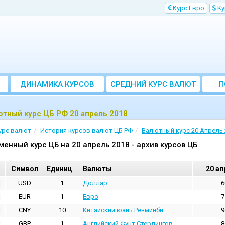
Kурс Евро
Kу
ДИНАМИКА КУРСОВ
CРЕДНИЙ КУРС ВАЛЮТ
П
ЗА МЕСЯЦ
тный курс ЦБ РФ 20 апрель 2018
урс валют
История курсов валют ЦБ РФ
Валютный курс 20 Апрель 
менный курс ЦБ на 20 апрель 2018 - архив курсов ЦБ
Cимвол
Единиц
Валюты
20 ап
USD
1
Доллар
6
EUR
1
Евро
7
CNY
10
Китайский юань Ренминби
9
GBP
1
Английский Фунт Стерлингов
8