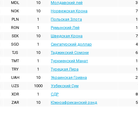
MDL
10
Молдавский лей
3
NOK
10
Норвежская Крона
7
PLN
1
Польская Злота
1
RON
1
Румынский Лей
1
SEK
10
Шведская Крона
7
SGD
1
Сингапурский доллар
4
TJS
10
Таджикский Сомони
6
TMT
1
Туркменский Манат
1
TRY
1
Турецкая Лира
1
UAH
10
Украинская Гривна
2
UZS
1000
Узбекский Сум
XDR
1
СДР
8
ZAR
10
Южноафриканский рэнд
5