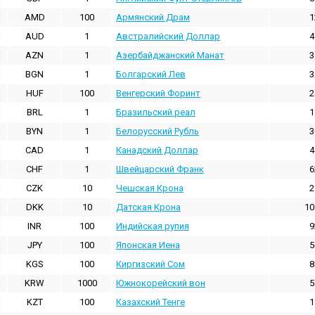
AMD
100
Армянский Драм
1
AUD
1
Австралийский Доллар
4
AZN
1
Азербайджанский Манат
3
BGN
1
Болгарский Лев
3
HUF
100
Венгерский Форинт
2
BRL
1
Бразильский реал
1
BYN
1
Белорусский Рубль
3
CAD
1
Канадский Доллар
4
CHF
1
Швейцарский Франк
6
CZK
10
Чешская Крона
2
DKK
10
Датская Крона
10
INR
100
Индийская pупия
9
JPY
100
Японская Иена
5
KGS
100
Киргизский Сом
8
KRW
1000
Южнокорейский вон
5
KZT
100
Казахский Тенге
1