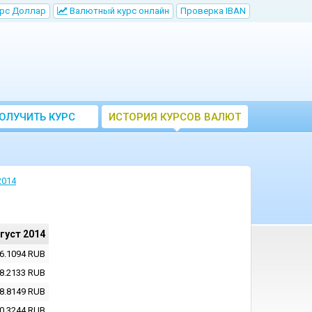
рс Доллар
Bалютный курс онлайн
Проверка IBAN
ОЛУЧИТЬ КУРС
ИСТОРИЯ КУРСОВ ВАЛЮТ
ВАЛЮТ ЦБ
ЦБ РФ
2014
вгуст 2014
6.1094
RUB
8.2133
RUB
8.8149
RUB
0.3244
RUB