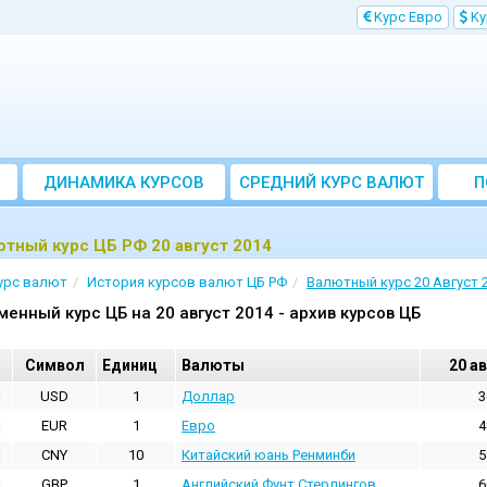
Kурс Евро
Kу
ДИНАМИКА КУРСОВ
CРЕДНИЙ КУРС ВАЛЮТ
П
ЗА МЕСЯЦ
тный курс ЦБ РФ 20 август 2014
урс валют
История курсов валют ЦБ РФ
Валютный курс 20 Август 
менный курс ЦБ на 20 август 2014 - архив курсов ЦБ
Cимвол
Единиц
Валюты
20 а
USD
1
Доллар
3
EUR
1
Евро
4
CNY
10
Китайский юань Ренминби
5
GBP
1
Английский Фунт Стерлингов
6