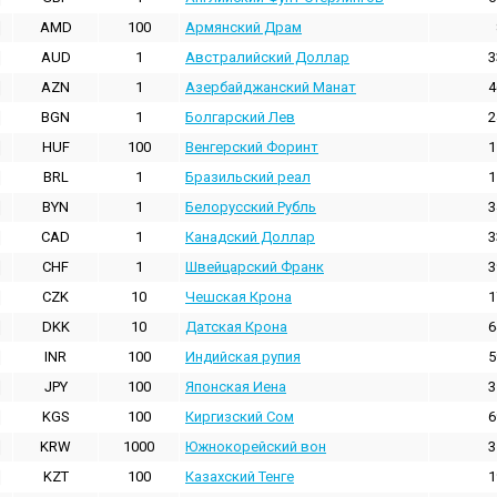
AMD
100
Армянский Драм
AUD
1
Австралийский Доллар
3
AZN
1
Азербайджанский Манат
4
BGN
1
Болгарский Лев
2
HUF
100
Венгерский Форинт
1
BRL
1
Бразильский реал
1
BYN
1
Белорусский Рубль
3
CAD
1
Канадский Доллар
3
CHF
1
Швейцарский Франк
3
CZK
10
Чешская Крона
1
DKK
10
Датская Крона
6
INR
100
Индийская pупия
5
JPY
100
Японская Иена
3
KGS
100
Киргизский Сом
6
KRW
1000
Южнокорейский вон
3
KZT
100
Казахский Тенге
1