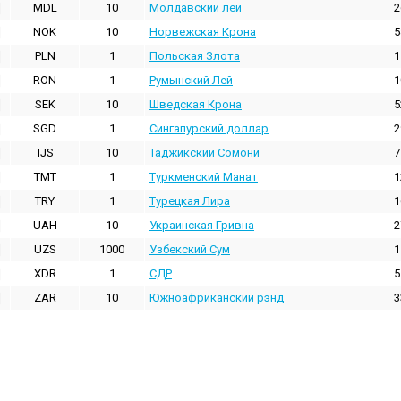
MDL
10
Молдавский лей
2
NOK
10
Норвежская Крона
5
PLN
1
Польская Злота
1
RON
1
Румынский Лей
1
SEK
10
Шведская Крона
5
SGD
1
Сингапурский доллар
2
TJS
10
Таджикский Сомони
7
TMT
1
Туркменский Манат
1
TRY
1
Турецкая Лира
1
UAH
10
Украинская Гривна
2
UZS
1000
Узбекский Сум
1
XDR
1
СДР
5
ZAR
10
Южноафриканский рэнд
3