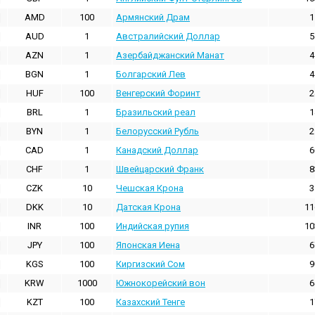
AMD
100
Армянский Драм
1
AUD
1
Австралийский Доллар
5
AZN
1
Азербайджанский Манат
4
BGN
1
Болгарский Лев
4
HUF
100
Венгерский Форинт
2
BRL
1
Бразильский реал
1
BYN
1
Белорусский Рубль
2
CAD
1
Канадский Доллар
6
CHF
1
Швейцарский Франк
8
CZK
10
Чешская Крона
3
DKK
10
Датская Крона
11
INR
100
Индийская pупия
10
JPY
100
Японская Иена
6
KGS
100
Киргизский Сом
9
KRW
1000
Южнокорейский вон
6
KZT
100
Казахский Тенге
1