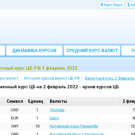
Kурс Евро
Kу
ДИНАМИКА КУРСОВ
CРЕДНИЙ КУРС ВАЛЮТ
П
ЗА МЕСЯЦ
ютный курс ЦБ РФ 2 февраль 2022
урс валют
История курсов валют ЦБ РФ
Валютный курс 2 Февраль
менный курс ЦБ на 2 февраль 2022 - архив курсов ЦБ
Cимвол
Единиц
Валюты
2 фев
USD
1
Доллар
7
EUR
1
Евро
8
CNY
10
Китайский юань Ренминби
12
GBP
1
Английский Фунт Стерлингов
10