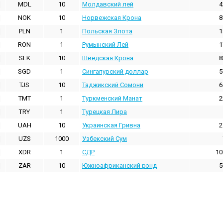
MDL
10
Молдавский лей
4
NOK
10
Норвежская Крона
8
PLN
1
Польская Злота
1
RON
1
Румынский Лей
1
SEK
10
Шведская Крона
8
SGD
1
Сингапурский доллар
5
TJS
10
Таджикский Сомони
6
TMT
1
Туркменский Манат
2
TRY
1
Турецкая Лира
UAH
10
Украинская Гривна
2
UZS
1000
Узбекский Сум
XDR
1
СДР
10
ZAR
10
Южноафриканский рэнд
5