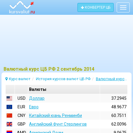
КОНВЕРТЕР ЦБ
Togg
navig
Bалютный курс ЦБ РФ 2 сентябрь 2014
Курс валют
История курсов валют ЦБ РФ
Валютный курс 2 Сентябрь 2014
Валюты
USD
Доллар
37.2945
EUR
Евро
48.9677
CNY
Китайский юань Ренминби
60.7511
GBP
Английский Фунт Стерлингов
62.0096
AMD
Армянский Драм
9.0675