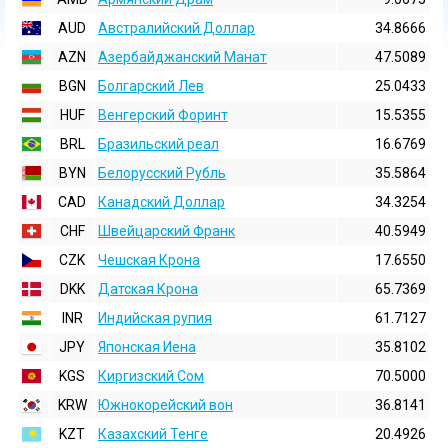
AUD
Австралийский Доллар
34.8666
AZN
Азербайджанский Манат
47.5089
BGN
Болгарский Лев
25.0433
HUF
Венгерский Форинт
15.5355
BRL
Бразильский реал
16.6769
BYN
Белорусский Рубль
35.5864
CAD
Канадский Доллар
34.3254
CHF
Швейцарский Франк
40.5949
CZK
Чешская Крона
17.6550
DKK
Датская Крона
65.7369
INR
Индийская pупия
61.7127
JPY
Японская Иена
35.8102
KGS
Киргизский Сом
70.5000
KRW
Южнокорейский вон
36.8141
KZT
Казахский Тенге
20.4926