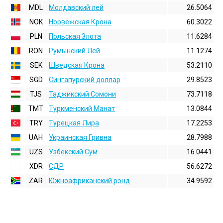
MDL
Молдавский лей
26.5064
NOK
Норвежская Крона
60.3022
PLN
Польская Злота
11.6284
RON
Румынский Лей
11.1274
SEK
Шведская Крона
53.2110
SGD
Сингапурский доллар
29.8523
TJS
Таджикский Сомони
73.7118
TMT
Туркменский Манат
13.0844
TRY
Турецкая Лира
17.2253
UAH
Украинская Гривна
28.7988
UZS
Узбекский Сум
16.0441
XDR
СДР
56.6272
ZAR
Южноафриканский рэнд
34.9592