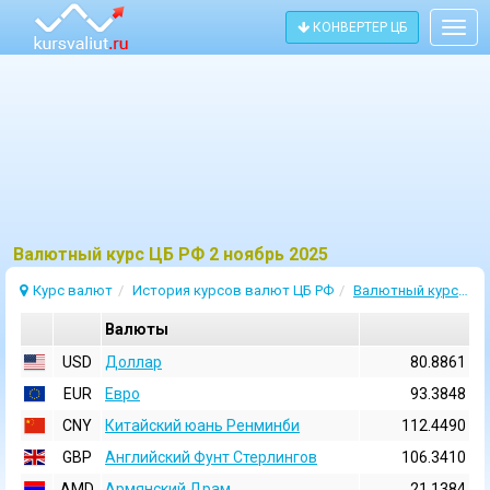
КОНВЕРТЕР ЦБ
Togg
navig
Bалютный курс ЦБ РФ 2 ноябрь 2025
Курс валют
История курсов валют ЦБ РФ
Валютный курс 2 Ноябрь 2025
Валюты
USD
Доллар
80.8861
EUR
Евро
93.3848
CNY
Китайский юань Ренминби
112.4490
GBP
Английский Фунт Стерлингов
106.3410
AMD
Армянский Драм
21.1384