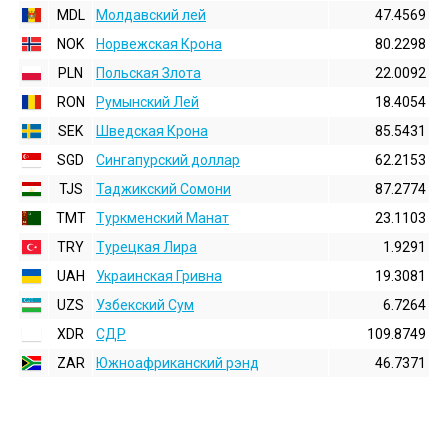
MDL
Молдавский лей
47.4569
NOK
Норвежская Крона
80.2298
PLN
Польская Злота
22.0092
RON
Румынский Лей
18.4054
SEK
Шведская Крона
85.5431
SGD
Сингапурский доллар
62.2153
TJS
Таджикский Сомони
87.2774
TMT
Туркменский Манат
23.1103
TRY
Турецкая Лира
1.9291
UAH
Украинская Гривна
19.3081
UZS
Узбекский Сум
6.7264
XDR
СДР
109.8749
ZAR
Южноафриканский рэнд
46.7371