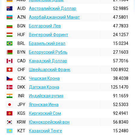
AUD
Австралийский Доллар
52.9885
AZN
Азербайджанский Манат
47.5801
BGN
Болгарский Лев
47.7833
HUF
Венгерский Форинт
24.1257
BRL
Бразильский реал
15.0234
BYN
Белорусский Рубль
27.1603
CAD
Канадский Доллар
57.7016
CHF
Швейцарский Франк
100.8932
CZK
Чешская Крона
38.4038
DKK
Датская Крона
125.1470
INR
Индийская pупия
91.1659
JPY
Японская Иена
52.5303
KGS
Киргизский Сом
92.4941
KRW
Южнокорейский вон
56.8340
KZT
Казахский Тенге
15.2480