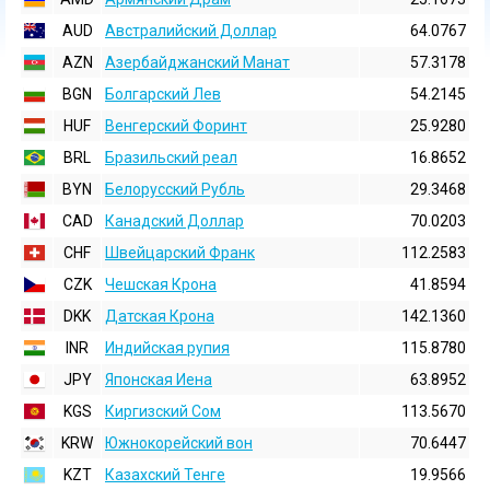
AUD
Австралийский Доллар
64.0767
AZN
Азербайджанский Манат
57.3178
BGN
Болгарский Лев
54.2145
HUF
Венгерский Форинт
25.9280
BRL
Бразильский реал
16.8652
BYN
Белорусский Рубль
29.3468
CAD
Канадский Доллар
70.0203
CHF
Швейцарский Франк
112.2583
CZK
Чешская Крона
41.8594
DKK
Датская Крона
142.1360
INR
Индийская pупия
115.8780
JPY
Японская Иена
63.8952
KGS
Киргизский Сом
113.5670
KRW
Южнокорейский вон
70.6447
KZT
Казахский Тенге
19.9566