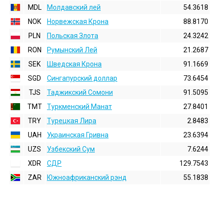
MDL
Молдавский лей
54.3618
NOK
Норвежская Крона
88.8170
PLN
Польская Злота
24.3242
RON
Румынский Лей
21.2687
SEK
Шведская Крона
91.1669
SGD
Сингапурский доллар
73.6454
TJS
Таджикский Сомони
91.5095
TMT
Туркменский Манат
27.8401
TRY
Турецкая Лира
2.8483
UAH
Украинская Гривна
23.6394
UZS
Узбекский Сум
7.6244
XDR
СДР
129.7543
ZAR
Южноафриканский рэнд
55.1838