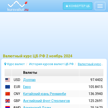
КОНВЕРТЕР ЦБ
Togg
navig
Bалютный курс ЦБ РФ 2 ноябрь 2024
Курс валют
История курсов валют ЦБ РФ
Валютный курс 2 Ноябрь 2024
Валюты
USD
Доллар
97.4402
EUR
Евро
105.8415
CNY
Китайский юань Ренминби
136.3940
GBP
Английский Фунт Стерлингов
125.2691
AMD
Армянский Драм
25.1673