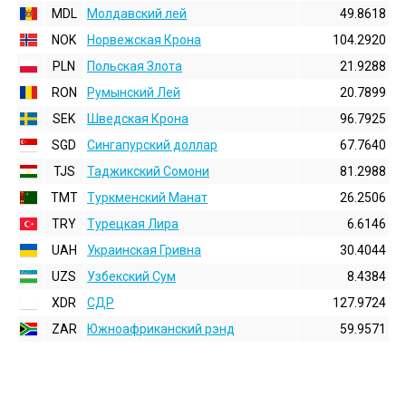
MDL
Молдавский лей
49.8618
NOK
Норвежская Крона
104.2920
PLN
Польская Злота
21.9288
RON
Румынский Лей
20.7899
SEK
Шведская Крона
96.7925
SGD
Сингапурский доллар
67.7640
TJS
Таджикский Сомони
81.2988
TMT
Туркменский Манат
26.2506
TRY
Турецкая Лира
6.6146
UAH
Украинская Гривна
30.4044
UZS
Узбекский Сум
8.4384
XDR
СДР
127.9724
ZAR
Южноафриканский рэнд
59.9571