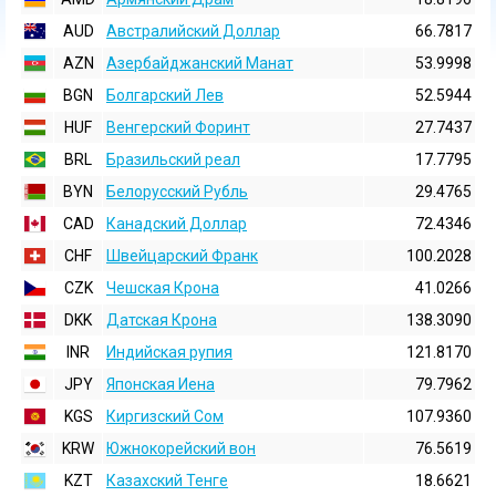
AUD
Австралийский Доллар
66.7817
AZN
Азербайджанский Манат
53.9998
BGN
Болгарский Лев
52.5944
HUF
Венгерский Форинт
27.7437
BRL
Бразильский реал
17.7795
BYN
Белорусский Рубль
29.4765
CAD
Канадский Доллар
72.4346
CHF
Швейцарский Франк
100.2028
CZK
Чешская Крона
41.0266
DKK
Датская Крона
138.3090
INR
Индийская pупия
121.8170
JPY
Японская Иена
79.7962
KGS
Киргизский Сом
107.9360
KRW
Южнокорейский вон
76.5619
KZT
Казахский Тенге
18.6621