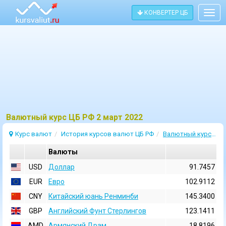
КОНВЕРТЕР ЦБ
Togg
navig
Bалютный курс ЦБ РФ 2 март 2022
Курс валют
История курсов валют ЦБ РФ
Валютный курс 2 Март 2022
Валюты
USD
Доллар
91.7457
EUR
Евро
102.9112
CNY
Китайский юань Ренминби
145.3400
GBP
Английский Фунт Стерлингов
123.1411
AMD
Армянский Драм
18.8196