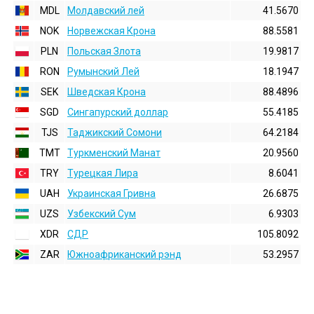
MDL
Молдавский лей
41.5670
NOK
Норвежская Крона
88.5581
PLN
Польская Злота
19.9817
RON
Румынский Лей
18.1947
SEK
Шведская Крона
88.4896
SGD
Сингапурский доллар
55.4185
TJS
Таджикский Сомони
64.2184
TMT
Туркменский Манат
20.9560
TRY
Турецкая Лира
8.6041
UAH
Украинская Гривна
26.6875
UZS
Узбекский Сум
6.9303
XDR
СДР
105.8092
ZAR
Южноафриканский рэнд
53.2957