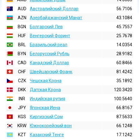
AUD
Австралийский Доллар
56.7106
AZN
Азербайджанский Манат
43.1084
BGN
Болгарский Лев
45.7557
HUF
Венгерский Форинт
25.7678
BRL
Бразильский реал
14.0354
BYN
Белорусский Рубль
28.9182
CAD
Канадский Доллар
60.8466
CHF
Швейцарский Франк
81.4242
CZK
Чешская Крона
35.1892
DKK
Датская Крона
120.3420
INR
Индийская pупия
100.5640
JPY
Японская Иена
66.8167
KGS
Киргизский Сом
87.5633
KRW
Южнокорейский вон
66.1248
KZT
Казахский Тенге
17.1242