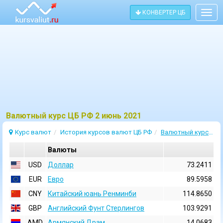
КОНВЕРТЕР ЦБ
Togg
navig
Bалютный курс ЦБ РФ 2 июнь 2021
Курс валют
История курсов валют ЦБ РФ
Валютный курс 2 Июнь 2021
Валюты
USD
Доллар
73.2411
EUR
Евро
89.5958
CNY
Китайский юань Ренминби
114.8650
GBP
Английский Фунт Стерлингов
103.9291
AMD
Армянский Драм
14.0683