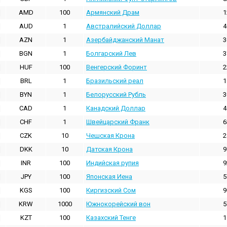
AMD
100
Армянский Драм
1
AUD
1
Австралийский Доллар
4
AZN
1
Азербайджанский Манат
3
BGN
1
Болгарский Лев
3
HUF
100
Венгерский Форинт
2
BRL
1
Бразильский реал
1
BYN
1
Белорусский Рубль
3
CAD
1
Канадский Доллар
4
CHF
1
Швейцарский Франк
6
CZK
10
Чешская Крона
2
DKK
10
Датская Крона
9
INR
100
Индийская pупия
9
JPY
100
Японская Иена
5
KGS
100
Киргизский Сом
9
KRW
1000
Южнокорейский вон
5
KZT
100
Казахский Тенге
1