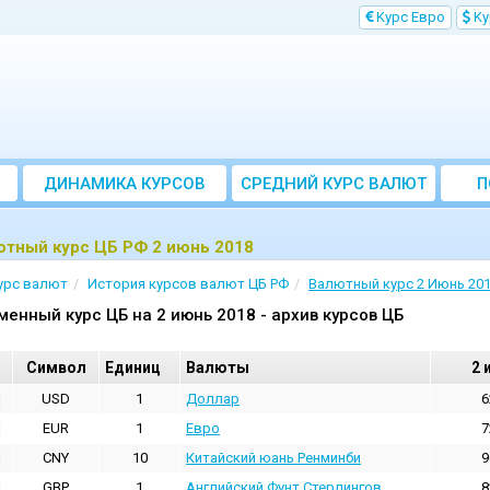
Kурс Евро
Kу
ДИНАМИКА КУРСОВ
CРЕДНИЙ КУРС ВАЛЮТ
П
ЗА МЕСЯЦ
ютный курс ЦБ РФ 2 июнь 2018
урс валют
История курсов валют ЦБ РФ
Валютный курс 2 Июнь 20
менный курс ЦБ на 2 июнь 2018 - архив курсов ЦБ
Cимвол
Единиц
Валюты
2 
USD
1
Доллар
6
EUR
1
Евро
7
CNY
10
Китайский юань Ренминби
9
GBP
1
Английский Фунт Стерлингов
8