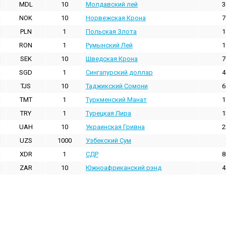
MDL
10
Молдавский лей
3
NOK
10
Норвежская Крона
7
PLN
1
Польская Злота
1
RON
1
Румынский Лей
1
SEK
10
Шведская Крона
7
SGD
1
Сингапурский доллар
4
TJS
10
Таджикский Сомони
6
TMT
1
Туркменский Манат
1
TRY
1
Турецкая Лира
1
UAH
10
Украинская Гривна
2
UZS
1000
Узбекский Сум
XDR
1
СДР
8
ZAR
10
Южноафриканский рэнд
4