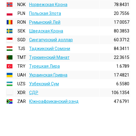
NOK
Норвежская Крона
78.8431
PLN
Польская Злота
20.7556
RON
Румынский Лей
17.0057
SEK
Шведская Крона
80.3853
SGD
Сингапурский доллар
60.3712
TJS
Таджикский Сомони
84.3411
TMT
Туркменский Манат
22.3615
TRY
Турецкая Лира
1.6789
UAH
Украинская Гривна
17.4821
UZS
Узбекский Сум
6.5580
XDR
СДР
106.1354
ZAR
Южноафриканский рэнд
47.6791