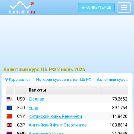
КОНВЕРТЕР ЦБ
Togg
navig
Bалютный курс ЦБ РФ 2 июль 2026
Курс валют
История курсов валют ЦБ РФ
Валютный курс 2 Июль 2026
Валюты
USD
Доллар
78.2652
EUR
Евро
89.1754
CNY
Китайский юань Ренминби
114.8420
GBP
Английский Фунт Стерлингов
103.8814
AMD
Армянский Драм
21.2648