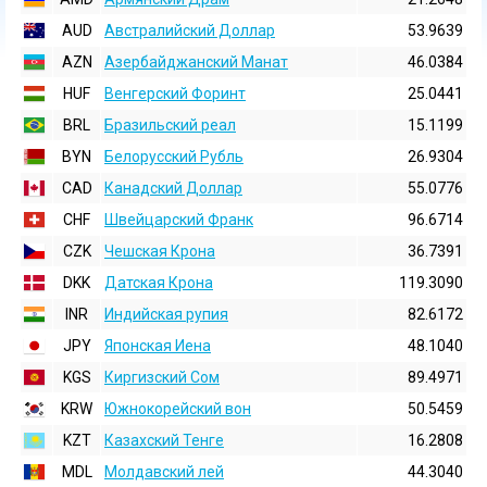
AUD
Австралийский Доллар
53.9639
AZN
Азербайджанский Манат
46.0384
HUF
Венгерский Форинт
25.0441
BRL
Бразильский реал
15.1199
BYN
Белорусский Рубль
26.9304
CAD
Канадский Доллар
55.0776
CHF
Швейцарский Франк
96.6714
CZK
Чешская Крона
36.7391
DKK
Датская Крона
119.3090
INR
Индийская pупия
82.6172
JPY
Японская Иена
48.1040
KGS
Киргизский Сом
89.4971
KRW
Южнокорейский вон
50.5459
KZT
Казахский Тенге
16.2808
MDL
Молдавский лей
44.3040