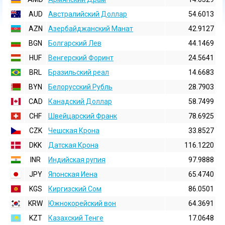
AUD
Австралийский Доллар
54.6013
AZN
Азербайджанский Манат
42.9127
BGN
Болгарский Лев
44.1469
HUF
Венгерский Форинт
24.5641
BRL
Бразильский реал
14.6683
BYN
Белорусский Рубль
28.7903
CAD
Канадский Доллар
58.7499
CHF
Швейцарский Франк
78.6925
CZK
Чешская Крона
33.8527
DKK
Датская Крона
116.1220
INR
Индийская pупия
97.9888
JPY
Японская Иена
65.4740
KGS
Киргизский Сом
86.0501
KRW
Южнокорейский вон
64.3691
KZT
Казахский Тенге
17.0648