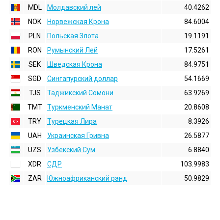
MDL
Молдавский лей
40.4262
NOK
Норвежская Крона
84.6004
PLN
Польская Злота
19.1191
RON
Румынский Лей
17.5261
SEK
Шведская Крона
84.9751
SGD
Сингапурский доллар
54.1669
TJS
Таджикский Сомони
63.9269
TMT
Туркменский Манат
20.8608
TRY
Турецкая Лира
8.3926
UAH
Украинская Гривна
26.5877
UZS
Узбекский Сум
6.8840
XDR
СДР
103.9983
ZAR
Южноафриканский рэнд
50.9829