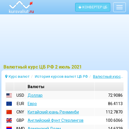
КОНВЕРТЕР ЦБ
Togg
navig
Bалютный курс ЦБ РФ 2 июль 2021
Курс валют
История курсов валют ЦБ РФ
Валютный курс 2 Июль 2021
Валюты
USD
Доллар
72.9086
EUR
Евро
86.4113
CNY
Китайский юань Ренминби
112.7870
GBP
Английский Фунт Стерлингов
100.6066
AMD
Армянский Драм
14.6329