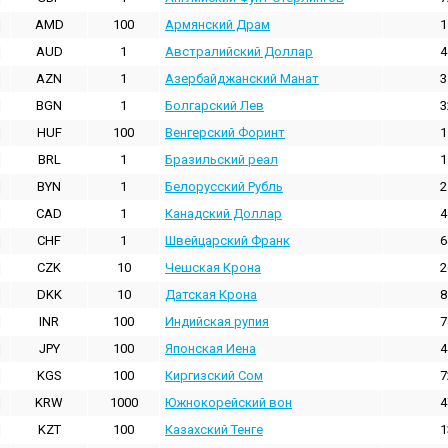
AMD
100
Армянский Драм
1
AUD
1
Австралийский Доллар
4
AZN
1
Азербайджанский Манат
3
BGN
1
Болгарский Лев
3
HUF
100
Венгерский Форинт
1
BRL
1
Бразильский реал
1
BYN
1
Белорусский Рубль
2
CAD
1
Канадский Доллар
4
CHF
1
Швейцарский Франк
6
CZK
10
Чешская Крона
2
DKK
10
Датская Крона
8
INR
100
Индийская pупия
7
JPY
100
Японская Иена
4
KGS
100
Киргизский Сом
7
KRW
1000
Южнокорейский вон
4
KZT
100
Казахский Тенге
1