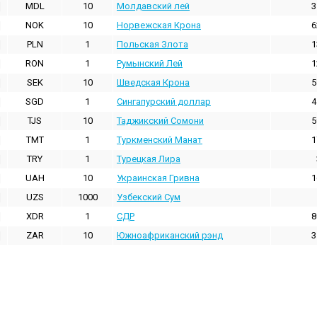
MDL
10
Молдавский лей
3
NOK
10
Норвежская Крона
6
PLN
1
Польская Злота
1
RON
1
Румынский Лей
1
SEK
10
Шведская Крона
5
SGD
1
Сингапурский доллар
4
TJS
10
Таджикский Сомони
5
TMT
1
Туркменский Манат
1
TRY
1
Турецкая Лира
UAH
10
Украинская Гривна
1
UZS
1000
Узбекский Сум
XDR
1
СДР
8
ZAR
10
Южноафриканский рэнд
3