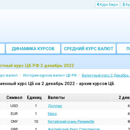
Kурс Евро
Kу
ДИНАМИКА КУРСОВ
CРЕДНИЙ КУРС ВАЛЮТ
П
ЗА МЕСЯЦ
тный курс ЦБ РФ 2 декабрь 2022
урс валют
История курсов валют ЦБ РФ
Валютный курс 2 Декабрь 
менный курс ЦБ на 2 декабрь 2022 - архив курсов ЦБ
Cимвол
Единиц
Валюты
2 дек
USD
1
Доллар
6
EUR
1
Евро
6
CNY
10
Китайский юань Ренминби
8
GBP
1
Английский Фунт Стерлингов
7