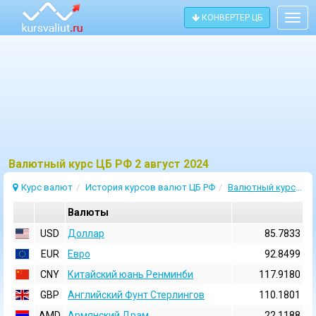
КОНВЕРТЕР ЦБ
Togg
navig
Bалютный курс ЦБ РФ 2 август 2024
Курс валют
История курсов валют ЦБ РФ
Валютный курс 2 Август 2024
Валюты
USD
Доллар
85.7833
EUR
Евро
92.8499
CNY
Китайский юань Ренминби
117.9180
GBP
Английский Фунт Стерлингов
110.1801
AMD
Армянский Драм
22.1188