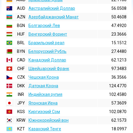
AUD
Австралийский Доллар
56.0508
AZN
Азербайджанский Манат
50.4608
BGN
Болгарский Лев
47.4920
HUF
Венгерский Форинт
23.3666
BRL
Бразильский реал
15.1512
BYN
Белорусский Рубль
27.4480
CAD
Канадский Доллар
62.1213
CHF
Швейцарский Франк
97.3483
CZK
Чешская Крона
36.3566
DKK
Датская Крона
124.4770
INR
Индийская pупия
102.4580
JPY
Японская Иена
57.3609
KGS
Киргизский Сом
102.0870
KRW
Южнокорейский вон
62.1573
KZT
Казахский Тенге
18.0997