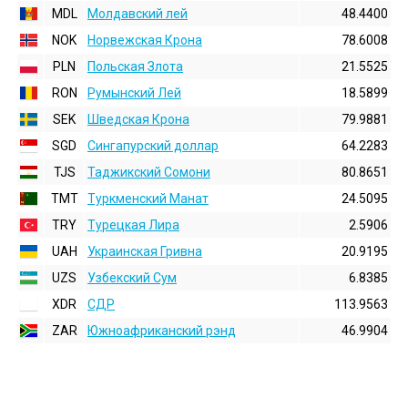
MDL
Молдавский лей
48.4400
NOK
Норвежская Крона
78.6008
PLN
Польская Злота
21.5525
RON
Румынский Лей
18.5899
SEK
Шведская Крона
79.9881
SGD
Сингапурский доллар
64.2283
TJS
Таджикский Сомони
80.8651
TMT
Туркменский Манат
24.5095
TRY
Турецкая Лира
2.5906
UAH
Украинская Гривна
20.9195
UZS
Узбекский Сум
6.8385
XDR
СДР
113.9563
ZAR
Южноафриканский рэнд
46.9904