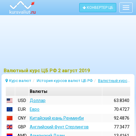
КОНВЕРТЕР ЦБ
Togg
navig
Bалютный курс ЦБ РФ 2 август 2019
Курс валют
История курсов валют ЦБ РФ
Валютный курс 2 Август 2019
Валюты
USD
Доллар
63.8340
EUR
Евро
70.4727
CNY
Китайский юань Ренминби
92.4876
GBP
Английский Фунт Стерлингов
77.3477
AMD
Армянский Драм
13.4161