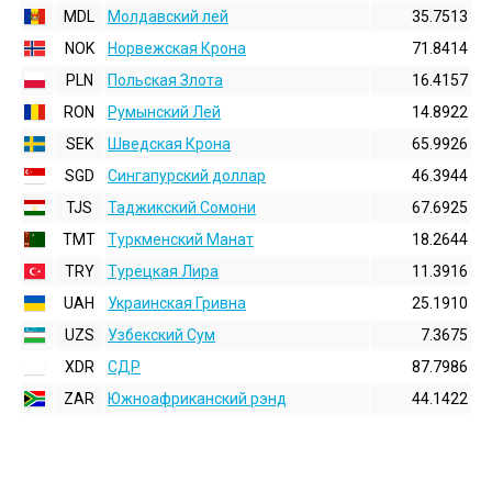
MDL
Молдавский лей
35.7513
NOK
Норвежская Крона
71.8414
PLN
Польская Злота
16.4157
RON
Румынский Лей
14.8922
SEK
Шведская Крона
65.9926
SGD
Сингапурский доллар
46.3944
TJS
Таджикский Сомони
67.6925
TMT
Туркменский Манат
18.2644
TRY
Турецкая Лира
11.3916
UAH
Украинская Гривна
25.1910
UZS
Узбекский Сум
7.3675
XDR
СДР
87.7986
ZAR
Южноафриканский рэнд
44.1422