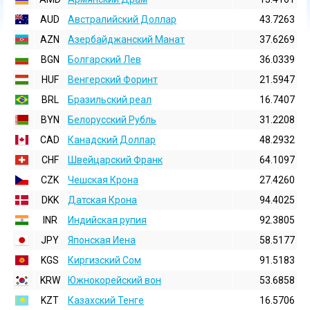
AUD
Австралийский Доллар
43.7263
AZN
Азербайджанский Манат
37.6269
BGN
Болгарский Лев
36.0339
HUF
Венгерский Форинт
21.5947
BRL
Бразильский реал
16.7407
BYN
Белорусский Рубль
31.2208
CAD
Канадский Доллар
48.2932
CHF
Швейцарский Франк
64.1097
CZK
Чешская Крона
27.4260
DKK
Датская Крона
94.4025
INR
Индийская pупия
92.3805
JPY
Японская Иена
58.5177
KGS
Киргизский Сом
91.5183
KRW
Южнокорейский вон
53.6858
KZT
Казахский Тенге
16.5706