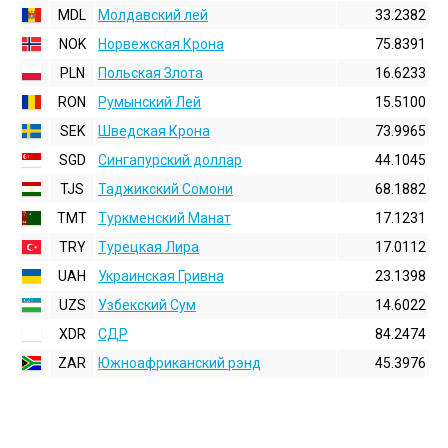
MDL
Молдавский лей
33.2382
NOK
Норвежская Крона
75.8391
PLN
Польская Злота
16.6233
RON
Румынский Лей
15.5100
SEK
Шведская Крона
73.9965
SGD
Сингапурский доллар
44.1045
TJS
Таджикский Сомони
68.1882
TMT
Туркменский Манат
17.1231
TRY
Турецкая Лира
17.0112
UAH
Украинская Гривна
23.1398
UZS
Узбекский Сум
14.6022
XDR
СДР
84.2474
ZAR
Южноафриканский рэнд
45.3976