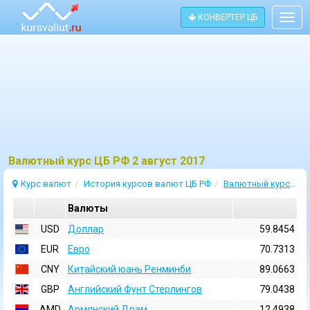
КОНВЕРТЕР ЦБ
Togg
navig
Bалютный курс ЦБ РФ 2 август 2017
Курс валют
История курсов валют ЦБ РФ
Валютный курс 2 Август 2017
Валюты
USD
Доллар
59.8454
EUR
Евро
70.7313
CNY
Китайский юань Ренминби
89.0663
GBP
Английский Фунт Стерлингов
79.0438
AMD
Армянский Драм
12.4938