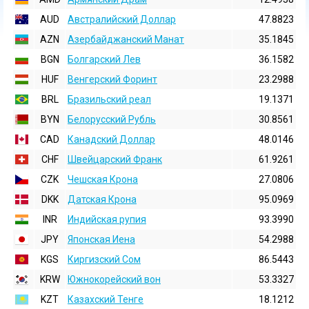
AUD
Австралийский Доллар
47.8823
AZN
Азербайджанский Манат
35.1845
BGN
Болгарский Лев
36.1582
HUF
Венгерский Форинт
23.2988
BRL
Бразильский реал
19.1371
BYN
Белорусский Рубль
30.8561
CAD
Канадский Доллар
48.0146
CHF
Швейцарский Франк
61.9261
CZK
Чешская Крона
27.0806
DKK
Датская Крона
95.0969
INR
Индийская pупия
93.3990
JPY
Японская Иена
54.2988
KGS
Киргизский Сом
86.5443
KRW
Южнокорейский вон
53.3327
KZT
Казахский Тенге
18.1212