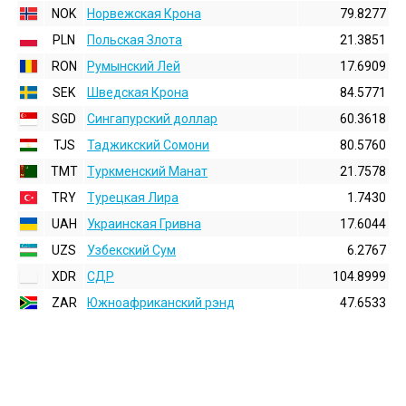
NOK
Норвежская Крона
79.8277
PLN
Польская Злота
21.3851
RON
Румынский Лей
17.6909
SEK
Шведская Крона
84.5771
SGD
Сингапурский доллар
60.3618
TJS
Таджикский Сомони
80.5760
TMT
Туркменский Манат
21.7578
TRY
Турецкая Лира
1.7430
UAH
Украинская Гривна
17.6044
UZS
Узбекский Сум
6.2767
XDR
СДР
104.8999
ZAR
Южноафриканский рэнд
47.6533