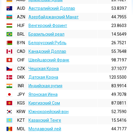
AUD
Австралийский Доллар
53.8397
AZN
Азербайджанский Манат
44.7955
HUF
Венгерский Форинт
23.8603
BRL
Бразильский реал
14.5649
BYN
Белорусский Рубль
26.7521
CAD
Канадский Доллар
55.7648
CHF
Швейцарский Франк
98.7197
CZK
Чешская Крона
37.1077
DKK
Датская Крона
120.5500
INR
Индийская pупия
83.9914
JPY
Японская Иена
49.7078
KGS
Киргизский Сом
87.0811
KRW
Южнокорейский вон
52.7590
KZT
Казахский Тенге
15.5416
MDL
Молдавский лей
44.7177