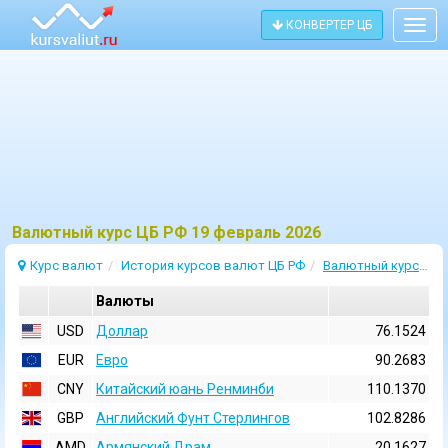
КОНВЕРТЕР ЦБ
Togg
navig
Bалютный курс ЦБ РФ 19 февраль 2026
Курс валют
История курсов валют ЦБ РФ
Валютный курс 19 Февраль 2026
Валюты
USD
Доллар
76.1524
EUR
Евро
90.2683
CNY
Китайский юань Ренминби
110.1370
GBP
Английский Фунт Стерлингов
102.8286
AMD
Армянский Драм
20.1627