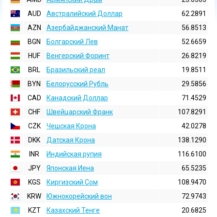
AUD
Австралийский Доллар
62.2891
AZN
Азербайджанский Манат
56.8513
BGN
Болгарский Лев
52.6659
HUF
Венгерский Форинт
26.8219
BRL
Бразильский реал
19.8511
BYN
Белорусский Рубль
29.5856
CAD
Канадский Доллар
71.4529
CHF
Швейцарский Франк
107.8291
CZK
Чешская Крона
42.0278
DKK
Датская Крона
138.1290
INR
Индийская pупия
116.6100
JPY
Японская Иена
65.5235
KGS
Киргизский Сом
108.9470
KRW
Южнокорейский вон
72.9743
KZT
Казахский Тенге
20.6825