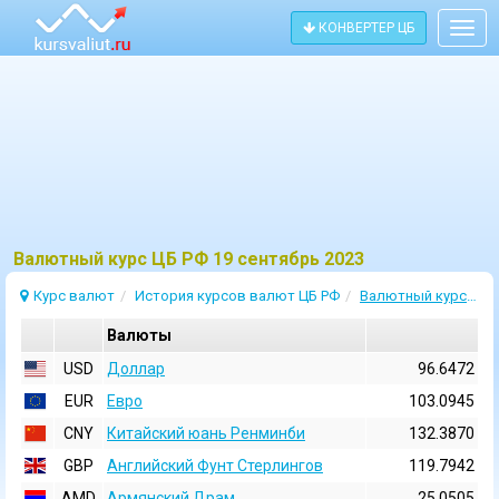
КОНВЕРТЕР ЦБ
Togg
navig
Bалютный курс ЦБ РФ 19 сентябрь 2023
Курс валют
История курсов валют ЦБ РФ
Валютный курс 19 Сентябрь 2023
Валюты
USD
Доллар
96.6472
EUR
Евро
103.0945
CNY
Китайский юань Ренминби
132.3870
GBP
Английский Фунт Стерлингов
119.7942
AMD
Армянский Драм
25.0505