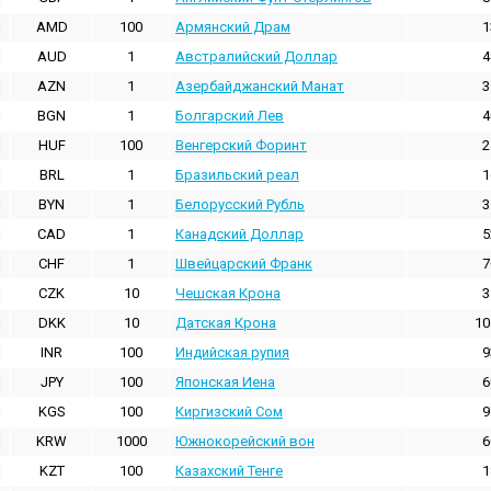
AMD
100
Армянский Драм
1
AUD
1
Австралийский Доллар
4
AZN
1
Азербайджанский Манат
3
BGN
1
Болгарский Лев
4
HUF
100
Венгерский Форинт
2
BRL
1
Бразильский реал
1
BYN
1
Белорусский Рубль
3
CAD
1
Канадский Доллар
5
CHF
1
Швейцарский Франк
7
CZK
10
Чешская Крона
3
DKK
10
Датская Крона
10
INR
100
Индийская pупия
9
JPY
100
Японская Иена
6
KGS
100
Киргизский Сом
9
KRW
1000
Южнокорейский вон
6
KZT
100
Казахский Тенге
1