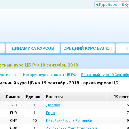
Kурс Евро
Kу
ДИНАМИКА КУРСОВ
CРЕДНИЙ КУРС ВАЛЮТ
П
ЗА МЕСЯЦ
тный курс ЦБ РФ 19 сентябрь 2018
урс валют
История курсов валют ЦБ РФ
Валютный курс 19 Сентябр
менный курс ЦБ на 19 сентябрь 2018 - архив курсов ЦБ
Cимвол
Единиц
Валюты
19 сент
USD
1
Доллар
6
EUR
1
Евро
7
CNY
10
Китайский юань Ренминби
9
GBP
1
Английский Фунт Стерлингов
8