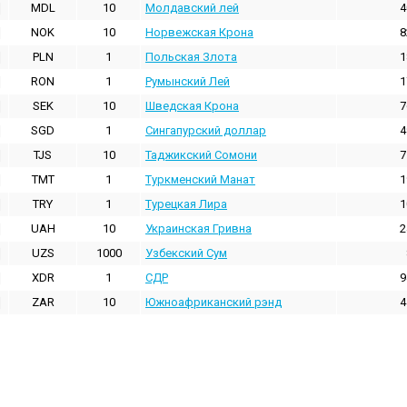
MDL
10
Молдавский лей
4
NOK
10
Норвежская Крона
8
PLN
1
Польская Злота
1
RON
1
Румынский Лей
1
SEK
10
Шведская Крона
7
SGD
1
Сингапурский доллар
4
TJS
10
Таджикский Сомони
7
TMT
1
Туркменский Манат
1
TRY
1
Турецкая Лира
1
UAH
10
Украинская Гривна
2
UZS
1000
Узбекский Сум
XDR
1
СДР
9
ZAR
10
Южноафриканский рэнд
4