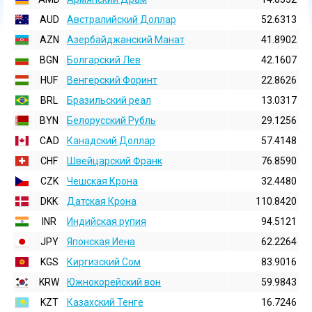
AUD
Австралийский Доллар
52.6313
AZN
Азербайджанский Манат
41.8902
BGN
Болгарский Лев
42.1607
HUF
Венгерский Форинт
22.8626
BRL
Бразильский реал
13.0317
BYN
Белорусский Рубль
29.1256
CAD
Канадский Доллар
57.4148
CHF
Швейцарский Франк
76.8590
CZK
Чешская Крона
32.4480
DKK
Датская Крона
110.8420
INR
Индийская pупия
94.5121
JPY
Японская Иена
62.2264
KGS
Киргизский Сом
83.9016
KRW
Южнокорейский вон
59.9843
KZT
Казахский Тенге
16.7246