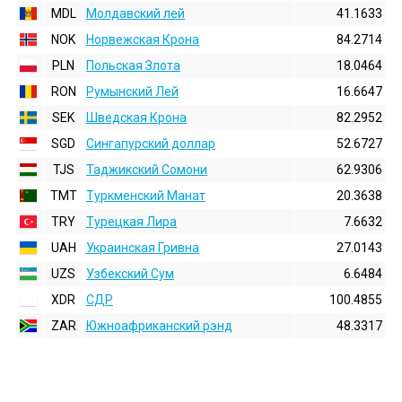
MDL
Молдавский лей
41.1633
NOK
Норвежская Крона
84.2714
PLN
Польская Злота
18.0464
RON
Румынский Лей
16.6647
SEK
Шведская Крона
82.2952
SGD
Сингапурский доллар
52.6727
TJS
Таджикский Сомони
62.9306
TMT
Туркменский Манат
20.3638
TRY
Турецкая Лира
7.6632
UAH
Украинская Гривна
27.0143
UZS
Узбекский Сум
6.6484
XDR
СДР
100.4855
ZAR
Южноафриканский рэнд
48.3317