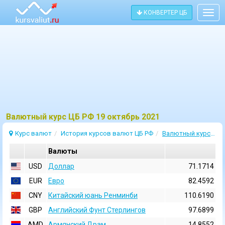
КОНВЕРТЕР ЦБ
Togg
navig
Bалютный курс ЦБ РФ 19 октябрь 2021
Курс валют
История курсов валют ЦБ РФ
Валютный курс 19 Октябрь 2021
Валюты
USD
Доллар
71.1714
EUR
Евро
82.4592
CNY
Китайский юань Ренминби
110.6190
GBP
Английский Фунт Стерлингов
97.6899
AMD
Армянский Драм
14.8552