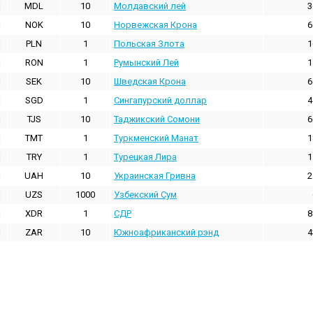
MDL
10
Молдавский лей
3
NOK
10
Норвежская Крона
6
PLN
1
Польская Злота
1
RON
1
Румынский Лей
1
SEK
10
Шведская Крона
6
SGD
1
Сингапурский доллар
4
TJS
10
Таджикский Сомони
6
TMT
1
Туркменский Манат
1
TRY
1
Турецкая Лира
1
UAH
10
Украинская Гривна
2
UZS
1000
Узбекский Сум
XDR
1
СДР
8
ZAR
10
Южноафриканский рэнд
4