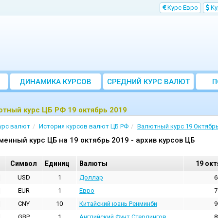
Kурс Евро
Kу
ДИНАМИКА КУРСОВ
CРЕДНИЙ КУРС ВАЛЮТ
П
ЗА МЕСЯЦ
тный курс ЦБ РФ 19 октябрь 2019
урс валют
История курсов валют ЦБ РФ
Валютный курс 19 Октябрь
менный курс ЦБ на 19 октябрь 2019 - архив курсов ЦБ
Cимвол
Единиц
Валюты
19 окт
USD
1
Доллар
6
EUR
1
Евро
7
CNY
10
Китайский юань Ренминби
9
GBP
1
Английский Фунт Стерлингов
8