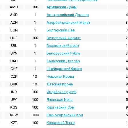
AMD
100
Армянский Драм
1
AUD
1
Австралийский Доллар
4
AZN
1
Азербайджанский Манат
3
BGN
1
Болгарский Лев
3
HUF
100
Венгерский Форинт
2
BRL
1
Бразильский реал
1
BYN
1
Белорусский Рубль
3
CAD
1
Канадский Доллар
4
CHF
1
Швейцарский Франк
6
CZK
10
Чешская Крона
2
DKK
10
Датская Крона
9
INR
100
Индийская pупия
8
JPY
100
Японская Иена
5
KGS
100
Киргизский Сом
9
KRW
1000
Южнокорейский вон
5
KZT
100
Казахский Тенге
1