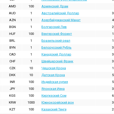
AMD
100
Армянский Драм
AUD
1
Австралийский Доллар
3
AZN
1
Азербайджанский Манат
4
BGN
1
Болгарский Лев
2
HUF
100
Венгерский Форинт
1
BRL
1
Бразильский реал
1
BYN
1
Белорусский Рубль
3
CAD
1
Канадский Доллар
3
CHF
1
Швейцарский Франк
3
CZK
10
Чешская Крона
1
DKK
10
Датская Крона
5
INR
100
Индийская pупия
5
JPY
100
Японская Иена
3
KGS
100
Киргизский Сом
6
KRW
1000
Южнокорейский вон
3
KZT
100
Казахский Тенге
2