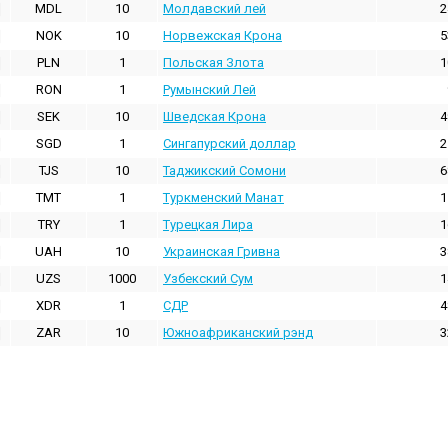
MDL
10
Молдавский лей
2
NOK
10
Норвежская Крона
5
PLN
1
Польская Злота
1
RON
1
Румынский Лей
SEK
10
Шведская Крона
4
SGD
1
Сингапурский доллар
2
TJS
10
Таджикский Сомони
6
TMT
1
Туркменский Манат
1
TRY
1
Турецкая Лира
1
UAH
10
Украинская Гривна
3
UZS
1000
Узбекский Сум
1
XDR
1
СДР
4
ZAR
10
Южноафриканский рэнд
3