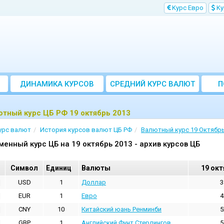
Kурс Евро
Kу
ДИНАМИКА КУРСОВ
CРЕДНИЙ КУРС ВАЛЮТ
П
ЗА МЕСЯЦ
тный курс ЦБ РФ 19 октябрь 2013
урс валют
История курсов валют ЦБ РФ
Валютный курс 19 Октябрь
менный курс ЦБ на 19 октябрь 2013 - архив курсов ЦБ
Cимвол
Единиц
Валюты
19 окт
USD
1
Доллар
3
EUR
1
Евро
4
CNY
10
Китайский юань Ренминби
5
GBP
1
Английский Фунт Стерлингов
5