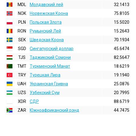
MDL
Молдавский лей
32.1413
NOK
Норвежская Крона
75.8105
PLN
Польская Злота
15.5020
RON
Румынский Лей
15.2643
SEK
Шведская Крона
70.1934
SGD
Сингапурский доллар
45.6474
TJS
Таджикский Сомони
82.5647
TMT
Туркменский Манат
18.6219
TRY
Турецкая Лира
19.1940
UAH
Украинская Гривна
25.0876
UZS
Узбекский Сум
20.7995
XDR
СДР
88.6719
ZAR
Южноафриканский рэнд
44.7475