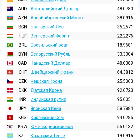
AUD
Австралийский Доллар
48.0780
AZN
Азербайджанский Манат
38.0916
BGN
Болгарский Лев
35.2571
HUF
Венгерский Форинт
22.2276
BRL
Бразильский реал
18.9681
BYN
Белорусский Рубль
33.3004
CAD
Канадский Доллар
48.0389
CHF
Швейцарский Франк
64.3812
CZK
Чешская Крона
25.5063
DKK
Датская Крона
92.6723
INR
Индийская pупия
95.6051
JPY
Японская Иена
58.7884
KGS
Киргизский Сом
94.0785
KRW
Южнокорейский вон
55.0132
KZT
Казахский Тенге
19.0916