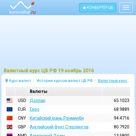
КОНВЕРТЕР ЦБ
Togg
navig
Bалютный курс ЦБ РФ 19 ноябрь 2016
Курс валют
История курсов валют ЦБ РФ
Валютный курс 19 Ноябрь 2016
Валюты
USD
Доллар
65.1023
EUR
Евро
68.9889
CNY
Китайский юань Ренминби
94.4716
GBP
Английский Фунт Стерлингов
80.7920
AMD
Армянский Драм
13.5800