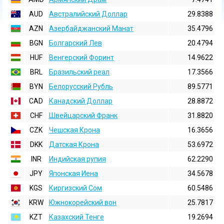
AUD
Австралийский Доллар
29.8388
AZN
Азербайджанский Манат
35.4796
BGN
Болгарский Лев
20.4794
HUF
Венгерский Форинт
14.9622
BRL
Бразильский реал
17.3566
BYN
Белорусский Рубль
89.5771
CAD
Канадский Доллар
28.8872
CHF
Швейцарский Франк
31.8820
CZK
Чешская Крона
16.3656
DKK
Датская Крона
53.6972
INR
Индийская pупия
62.2290
JPY
Японская Иена
34.5678
KGS
Киргизский Сом
60.5486
KRW
Южнокорейский вон
25.7817
KZT
Казахский Тенге
19.2694