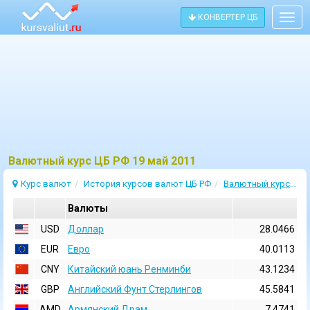
КОНВЕРТЕР ЦБ
Togg
navig
Bалютный курс ЦБ РФ 19 май 2011
Курс валют
История курсов валют ЦБ РФ
Валютный курс 19 Май 2011
Валюты
USD
Доллар
28.0466
EUR
Евро
40.0113
CNY
Китайский юань Ренминби
43.1234
GBP
Английский Фунт Стерлингов
45.5841
AMD
Армянский Драм
7.4741