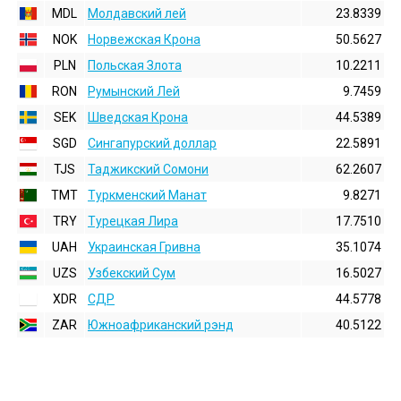
MDL
Молдавский лей
23.8339
NOK
Норвежская Крона
50.5627
PLN
Польская Злота
10.2211
RON
Румынский Лей
9.7459
SEK
Шведская Крона
44.5389
SGD
Сингапурский доллар
22.5891
TJS
Таджикский Сомони
62.2607
TMT
Туркменский Манат
9.8271
TRY
Турецкая Лира
17.7510
UAH
Украинская Гривна
35.1074
UZS
Узбекский Сум
16.5027
XDR
СДР
44.5778
ZAR
Южноафриканский рэнд
40.5122