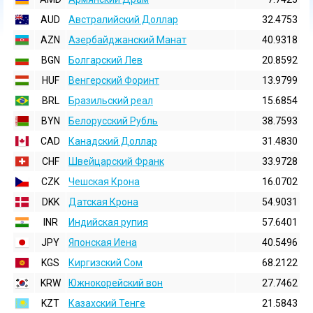
AUD
Австралийский Доллар
32.4753
AZN
Азербайджанский Манат
40.9318
BGN
Болгарский Лев
20.8592
HUF
Венгерский Форинт
13.9799
BRL
Бразильский реал
15.6854
BYN
Белорусский Рубль
38.7593
CAD
Канадский Доллар
31.4830
CHF
Швейцарский Франк
33.9728
CZK
Чешская Крона
16.0702
DKK
Датская Крона
54.9031
INR
Индийская pупия
57.6401
JPY
Японская Иена
40.5496
KGS
Киргизский Сом
68.2122
KRW
Южнокорейский вон
27.7462
KZT
Казахский Тенге
21.5843