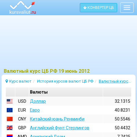
КОНВЕРТЕР ЦБ
Togg
navig
Bалютный курс ЦБ РФ 19 июнь 2012
Курс валют
История курсов валют ЦБ РФ
Валютный курс 19 Июнь 2012
Валюты
USD
Доллар
32.1315
EUR
Евро
40.8231
CNY
Китайский юань Ренминби
50.5546
GBP
Английский Фунт Стерлингов
50.4432
AMD
Армянский Драм
7.7425