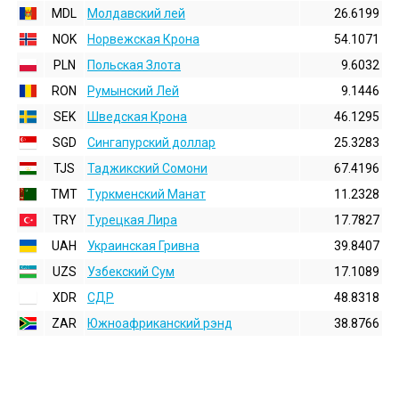
MDL
Молдавский лей
26.6199
NOK
Норвежская Крона
54.1071
PLN
Польская Злота
9.6032
RON
Румынский Лей
9.1446
SEK
Шведская Крона
46.1295
SGD
Сингапурский доллар
25.3283
TJS
Таджикский Сомони
67.4196
TMT
Туркменский Манат
11.2328
TRY
Турецкая Лира
17.7827
UAH
Украинская Гривна
39.8407
UZS
Узбекский Сум
17.1089
XDR
СДР
48.8318
ZAR
Южноафриканский рэнд
38.8766