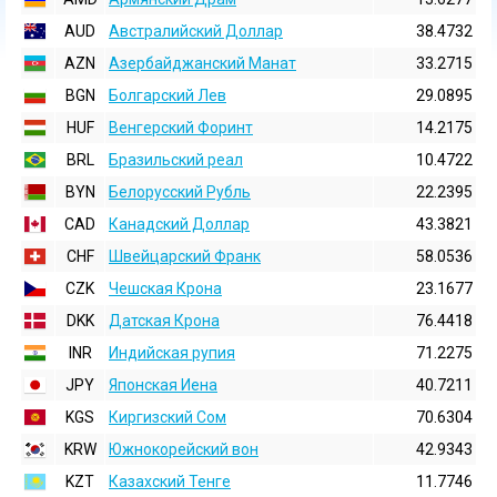
AUD
Австралийский Доллар
38.4732
AZN
Азербайджанский Манат
33.2715
BGN
Болгарский Лев
29.0895
HUF
Венгерский Форинт
14.2175
BRL
Бразильский реал
10.4722
BYN
Белорусский Рубль
22.2395
CAD
Канадский Доллар
43.3821
CHF
Швейцарский Франк
58.0536
CZK
Чешская Крона
23.1677
DKK
Датская Крона
76.4418
INR
Индийская pупия
71.2275
JPY
Японская Иена
40.7211
KGS
Киргизский Сом
70.6304
KRW
Южнокорейский вон
42.9343
KZT
Казахский Тенге
11.7746