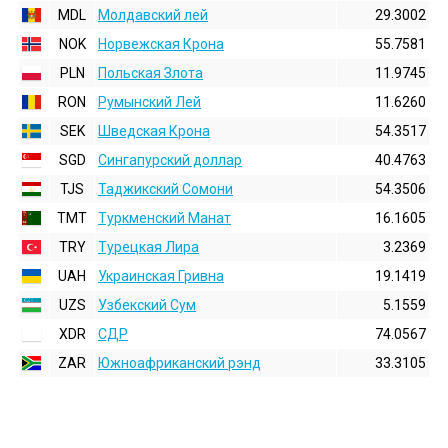
MDL
Молдавский лей
29.3002
NOK
Норвежская Крона
55.7581
PLN
Польская Злота
11.9745
RON
Румынский Лей
11.6260
SEK
Шведская Крона
54.3517
SGD
Сингапурский доллар
40.4763
TJS
Таджикский Сомони
54.3506
TMT
Туркменский Манат
16.1605
TRY
Турецкая Лира
3.2369
UAH
Украинская Гривна
19.1419
UZS
Узбекский Сум
5.1559
XDR
СДР
74.0567
ZAR
Южноафриканский рэнд
33.3105