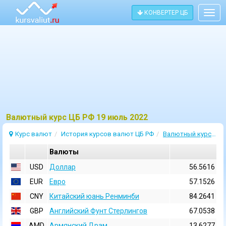
КОНВЕРТЕР ЦБ
Togg
navig
Bалютный курс ЦБ РФ 19 июль 2022
Курс валют
История курсов валют ЦБ РФ
Валютный курс 19 Июль 2022
Валюты
USD
Доллар
56.5616
EUR
Евро
57.1526
CNY
Китайский юань Ренминби
84.2641
GBP
Английский Фунт Стерлингов
67.0538
AMD
Армянский Драм
13.6277