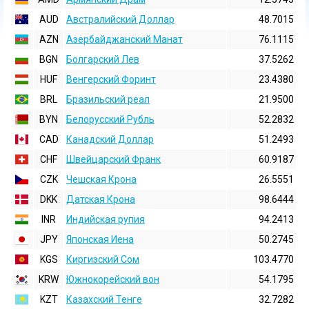
AUD
Австралийский Доллар
48.7015
AZN
Азербайджанский Манат
76.1115
BGN
Болгарский Лев
37.5262
HUF
Венгерский Форинт
23.4380
BRL
Бразильский реал
21.9500
BYN
Белорусский Рубль
52.2832
CAD
Канадский Доллар
51.2493
CHF
Швейцарский Франк
60.9187
CZK
Чешская Крона
26.5551
DKK
Датская Крона
98.6444
INR
Индийская pупия
94.2413
JPY
Японская Иена
50.2745
KGS
Киргизский Сом
103.4770
KRW
Южнокорейский вон
54.1795
KZT
Казахский Тенге
32.7282