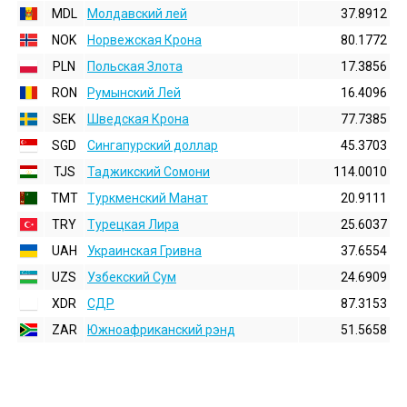
MDL
Молдавский лей
37.8912
NOK
Норвежская Крона
80.1772
PLN
Польская Злота
17.3856
RON
Румынский Лей
16.4096
SEK
Шведская Крона
77.7385
SGD
Сингапурский доллар
45.3703
TJS
Таджикский Сомони
114.0010
TMT
Туркменский Манат
20.9111
TRY
Турецкая Лира
25.6037
UAH
Украинская Гривна
37.6554
UZS
Узбекский Сум
24.6909
XDR
СДР
87.3153
ZAR
Южноафриканский рэнд
51.5658