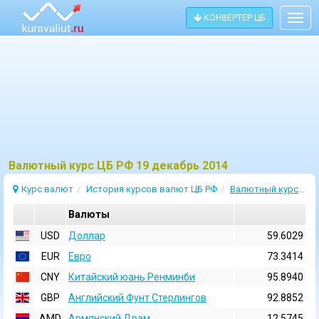
КОНВЕРТЕР ЦБ
Togg
navig
Bалютный курс ЦБ РФ 19 декабрь 2014
Курс валют
История курсов валют ЦБ РФ
Валютный курс 19 Декабрь 2014
Валюты
USD
Доллар
59.6029
EUR
Евро
73.3414
CNY
Китайский юань Ренминби
95.8940
GBP
Английский Фунт Стерлингов
92.8852
AMD
Армянский Драм
12.5745