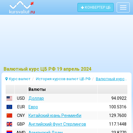
КОНВЕРТЕР ЦБ
Togg
navig
Bалютный курс ЦБ РФ 19 апрель 2024
Курс валют
История курсов валют ЦБ РФ
Валютный курс 19 Апрель 2024
Валюты
USD
Доллар
94.0922
EUR
Евро
100.5316
CNY
Китайский юань Ренминби
129.7600
GBP
Английский Фунт Стерлингов
117.1448
AMD
Армянский Драм
23.8770