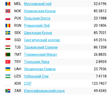
MDL
Молдавский лей
52.6196
NOK
Норвежская Крона
85.5812
PLN
Польская Злота
23.1988
RON
Румынский Лей
20.1806
SEK
Шведская Крона
85.7031
SGD
Сингапурский доллар
69.2516
TJS
Таджикский Сомони
86.1358
TMT
Туркменский Манат
26.8835
TRY
Турецкая Лира
2.8959
UAH
Украинская Гривна
23.7936
UZS
Узбекский Сум
7.4118
XDR
СДР
123.7407
ZAR
Южноафриканский рэнд
49.4345