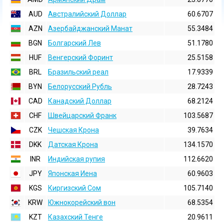
AUD
Австралийский Доллар
60.6707
AZN
Азербайджанский Манат
55.3484
BGN
Болгарский Лев
51.1780
HUF
Венгерский Форинт
25.5158
BRL
Бразильский реал
17.9339
BYN
Белорусский Рубль
28.7243
CAD
Канадский Доллар
68.2124
CHF
Швейцарский Франк
103.5687
CZK
Чешская Крона
39.7634
DKK
Датская Крона
134.1570
INR
Индийская pупия
112.6620
JPY
Японская Иена
60.9603
KGS
Киргизский Сом
105.7140
KRW
Южнокорейский вон
68.5354
KZT
Казахский Тенге
20.9611