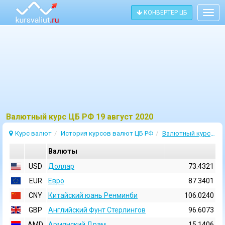
КОНВЕРТЕР ЦБ
Togg
navig
Bалютный курс ЦБ РФ 19 август 2020
Курс валют
История курсов валют ЦБ РФ
Валютный курс 19 Август 2020
Валюты
USD
Доллар
73.4321
EUR
Евро
87.3401
CNY
Китайский юань Ренминби
106.0240
GBP
Английский Фунт Стерлингов
96.6073
AMD
Армянский Драм
15.1406