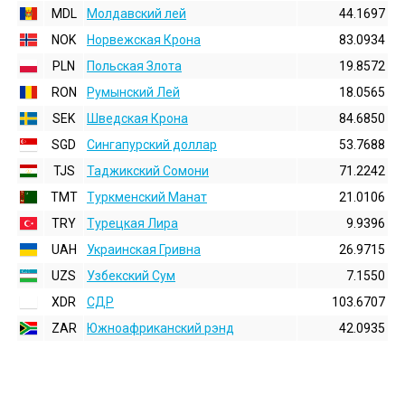
MDL
Молдавский лей
44.1697
NOK
Норвежская Крона
83.0934
PLN
Польская Злота
19.8572
RON
Румынский Лей
18.0565
SEK
Шведская Крона
84.6850
SGD
Сингапурский доллар
53.7688
TJS
Таджикский Сомони
71.2242
TMT
Туркменский Манат
21.0106
TRY
Турецкая Лира
9.9396
UAH
Украинская Гривна
26.9715
UZS
Узбекский Сум
7.1550
XDR
СДР
103.6707
ZAR
Южноафриканский рэнд
42.0935