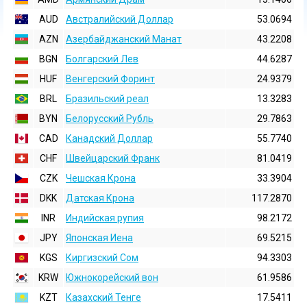
AUD
Австралийский Доллар
53.0694
AZN
Азербайджанский Манат
43.2208
BGN
Болгарский Лев
44.6287
HUF
Венгерский Форинт
24.9379
BRL
Бразильский реал
13.3283
BYN
Белорусский Рубль
29.7863
CAD
Канадский Доллар
55.7740
CHF
Швейцарский Франк
81.0419
CZK
Чешская Крона
33.3904
DKK
Датская Крона
117.2870
INR
Индийская pупия
98.2172
JPY
Японская Иена
69.5215
KGS
Киргизский Сом
94.3303
KRW
Южнокорейский вон
61.9586
KZT
Казахский Тенге
17.5411