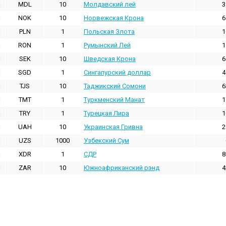
MDL
10
Молдавский лей
3
NOK
10
Норвежская Крона
6
PLN
1
Польская Злота
1
RON
1
Румынский Лей
1
SEK
10
Шведская Крона
6
SGD
1
Сингапурский доллар
4
TJS
10
Таджикский Сомони
6
TMT
1
Туркменский Манат
1
TRY
1
Турецкая Лира
1
UAH
10
Украинская Гривна
2
UZS
1000
Узбекский Сум
XDR
1
СДР
8
ZAR
10
Южноафриканский рэнд
4