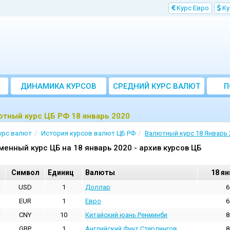
Kурс Евро
Kу
ДИНАМИКА КУРСОВ
CРЕДНИЙ КУРС ВАЛЮТ
П
ЗА МЕСЯЦ
тный курс ЦБ РФ 18 январь 2020
урс валют
История курсов валют ЦБ РФ
Валютный курс 18 Январь 
менный курс ЦБ на 18 январь 2020 - архив курсов ЦБ
Cимвол
Единиц
Валюты
18 ян
USD
1
Доллар
6
EUR
1
Евро
6
CNY
10
Китайский юань Ренминби
8
GBP
1
Английский Фунт Стерлингов
8