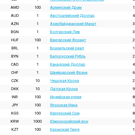
AMD
100
Армянский Драм
1
AUD
1
Австралийский Доллар
4
AZN
1
Азербайджанский Манат
3
BGN
1
Болгарский Лев
3
HUF
100
Венгерский Форинт
2
BRL
1
Бразильский реал
1
BYN
1
Белорусский Рубль
2
CAD
1
Канадский Доллар
4
CHF
1
Швейцарский Франк
6
CZK
10
Чешская Крона
2
DKK
10
Датская Крона
9
INR
100
Индийская pупия
8
JPY
100
Японская Иена
5
KGS
100
Киргизский Сом
8
KRW
1000
Южнокорейский вон
5
KZT
100
Казахский Тенге
1