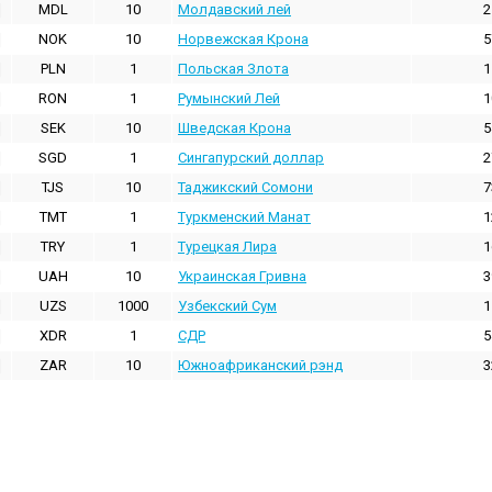
MDL
10
Молдавский лей
2
NOK
10
Норвежская Крона
5
PLN
1
Польская Злота
1
RON
1
Румынский Лей
1
SEK
10
Шведская Крона
5
SGD
1
Сингапурский доллар
2
TJS
10
Таджикский Сомони
7
TMT
1
Туркменский Манат
1
TRY
1
Турецкая Лира
1
UAH
10
Украинская Гривна
3
UZS
1000
Узбекский Сум
1
XDR
1
СДР
5
ZAR
10
Южноафриканский рэнд
3