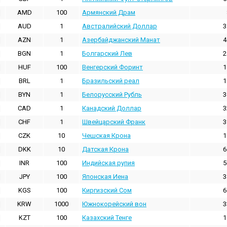
AMD
100
Армянский Драм
AUD
1
Австралийский Доллар
3
AZN
1
Азербайджанский Манат
4
BGN
1
Болгарский Лев
2
HUF
100
Венгерский Форинт
1
BRL
1
Бразильский реал
1
BYN
1
Белорусский Рубль
3
CAD
1
Канадский Доллар
3
CHF
1
Швейцарский Франк
3
CZK
10
Чешская Крона
1
DKK
10
Датская Крона
6
INR
100
Индийская pупия
5
JPY
100
Японская Иена
3
KGS
100
Киргизский Сом
6
KRW
1000
Южнокорейский вон
3
KZT
100
Казахский Тенге
1