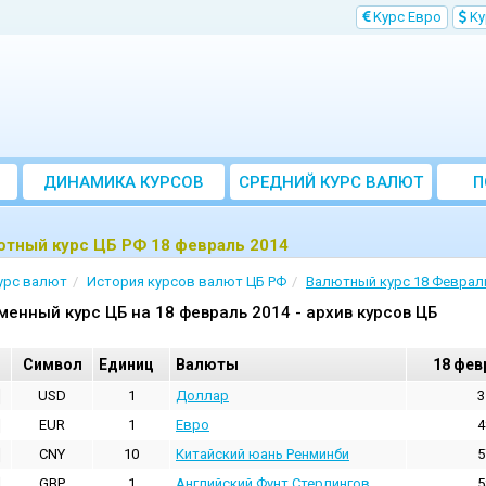
Kурс Евро
Kу
ДИНАМИКА КУРСОВ
CРЕДНИЙ КУРС ВАЛЮТ
П
ЗА МЕСЯЦ
ютный курс ЦБ РФ 18 февраль 2014
урс валют
История курсов валют ЦБ РФ
Валютный курс 18 Феврал
менный курс ЦБ на 18 февраль 2014 - архив курсов ЦБ
Cимвол
Единиц
Валюты
18 фев
USD
1
Доллар
3
EUR
1
Евро
4
CNY
10
Китайский юань Ренминби
5
GBP
1
Английский Фунт Стерлингов
5