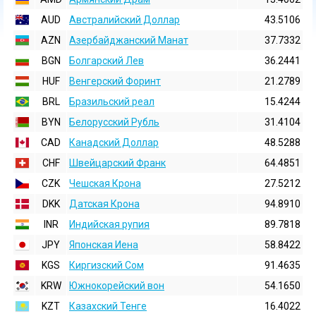
AUD
Австралийский Доллар
43.5106
AZN
Азербайджанский Манат
37.7332
BGN
Болгарский Лев
36.2441
HUF
Венгерский Форинт
21.2789
BRL
Бразильский реал
15.4244
BYN
Белорусский Рубль
31.4104
CAD
Канадский Доллар
48.5288
CHF
Швейцарский Франк
64.4851
CZK
Чешская Крона
27.5212
DKK
Датская Крона
94.8910
INR
Индийская pупия
89.7818
JPY
Японская Иена
58.8422
KGS
Киргизский Сом
91.4635
KRW
Южнокорейский вон
54.1650
KZT
Казахский Тенге
16.4022