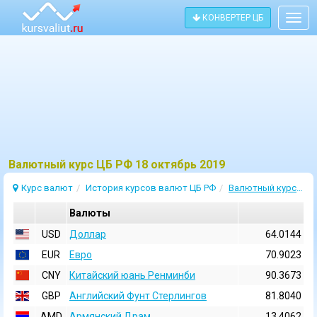
КОНВЕРТЕР ЦБ
Togg
navig
Bалютный курс ЦБ РФ 18 октябрь 2019
Курс валют
История курсов валют ЦБ РФ
Валютный курс 18 Октябрь 2019
Валюты
USD
Доллар
64.0144
EUR
Евро
70.9023
CNY
Китайский юань Ренминби
90.3673
GBP
Английский Фунт Стерлингов
81.8040
AMD
Армянский Драм
13.4062