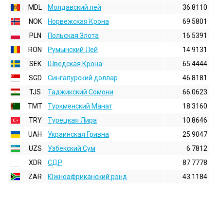
MDL
Молдавский лей
36.8110
NOK
Норвежская Крона
69.5801
PLN
Польская Злота
16.5391
RON
Румынский Лей
14.9131
SEK
Шведская Крона
65.4444
SGD
Сингапурский доллар
46.8181
TJS
Таджикский Сомони
66.0623
TMT
Туркменский Манат
18.3160
TRY
Турецкая Лира
10.8646
UAH
Украинская Гривна
25.9047
UZS
Узбекский Сум
6.7812
XDR
СДР
87.7778
ZAR
Южноафриканский рэнд
43.1184