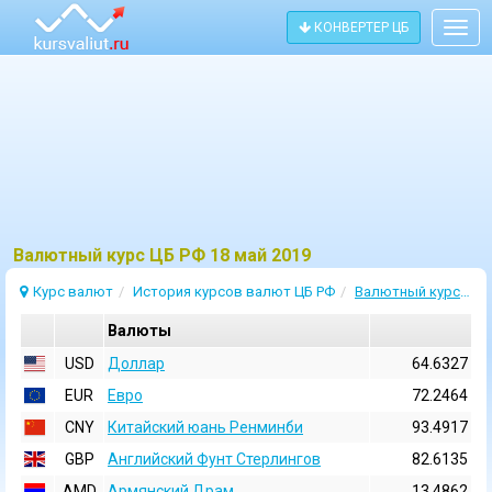
КОНВЕРТЕР ЦБ
Togg
navig
Bалютный курс ЦБ РФ 18 май 2019
Курс валют
История курсов валют ЦБ РФ
Валютный курс 18 Май 2019
Валюты
USD
Доллар
64.6327
EUR
Евро
72.2464
CNY
Китайский юань Ренминби
93.4917
GBP
Английский Фунт Стерлингов
82.6135
AMD
Армянский Драм
13.4862