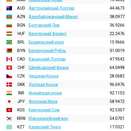
AUD
Австралийский Доллар
44.4673
AZN
Азербайджанский Манат
38.0977
BGN
Болгарский Лев
36.9266
HUF
Венгерский Форинт
22.2476
BRL
Бразильский реал
15.9666
BYN
Белорусский Рубль
31.0019
CAD
Канадский Доллар
47.9542
CHF
Швейцарский Франк
64.0498
CZK
Чешская Крона
28.0682
DKK
Датская Крона
96.6976
INR
Индийская pупия
92.1153
JPY
Японская Иена
58.9472
KGS
Киргизский Сом
92.5307
KRW
Южнокорейский вон
54.0701
KZT
Казахский Тенге
17.0321