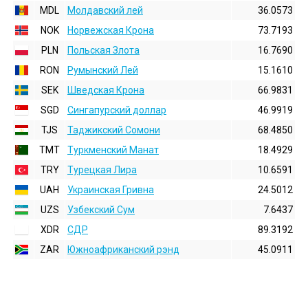
MDL
Молдавский лей
36.0573
NOK
Норвежская Крона
73.7193
PLN
Польская Злота
16.7690
RON
Румынский Лей
15.1610
SEK
Шведская Крона
66.9831
SGD
Сингапурский доллар
46.9919
TJS
Таджикский Сомони
68.4850
TMT
Туркменский Манат
18.4929
TRY
Турецкая Лира
10.6591
UAH
Украинская Гривна
24.5012
UZS
Узбекский Сум
7.6437
XDR
СДР
89.3192
ZAR
Южноафриканский рэнд
45.0911