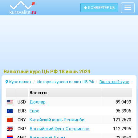
КОНВЕРТЕР ЦБ
Togg
navig
Bалютный курс ЦБ РФ 18 июнь 2024
Курс валют
История курсов валют ЦБ РФ
Валютный курс 18 Июнь 2024
Валюты
USD
Доллар
89.0499
EUR
Евро
95.3906
CNY
Китайский юань Ренминби
121.2670
GBP
Английский Фунт Стерлингов
112.7995
AMD
Армянский Драм
22.9050