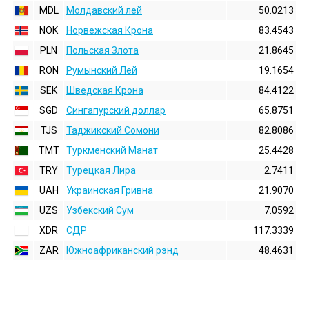
MDL
Молдавский лей
50.0213
NOK
Норвежская Крона
83.4543
PLN
Польская Злота
21.8645
RON
Румынский Лей
19.1654
SEK
Шведская Крона
84.4122
SGD
Сингапурский доллар
65.8751
TJS
Таджикский Сомони
82.8086
TMT
Туркменский Манат
25.4428
TRY
Турецкая Лира
2.7411
UAH
Украинская Гривна
21.9070
UZS
Узбекский Сум
7.0592
XDR
СДР
117.3339
ZAR
Южноафриканский рэнд
48.4631