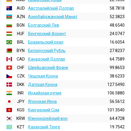
AUD
Австралийский Доллар
58.7818
AZN
Азербайджанский Манат
52.3823
BGN
Болгарский Лев
48.6540
HUF
Венгерский Форинт
24.0747
BRL
Бразильский реал
16.6054
BYN
Белорусский Рубль
27.8237
CAD
Канадский Доллар
64.7589
CHF
Швейцарский Франк
99.8653
CZK
Чешская Крона
38.6233
DKK
Датская Крона
127.5490
INR
Индийская pупия
106.5880
JPY
Японская Иена
56.5612
KGS
Киргизский Сом
101.3540
KRW
Южнокорейский вон
64.4728
KZT
Казахский Тенге
19.7542