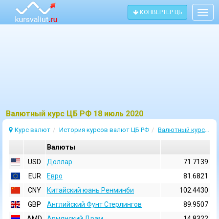
КОНВЕРТЕР ЦБ
Togg
navig
Bалютный курс ЦБ РФ 18 июль 2020
Курс валют
История курсов валют ЦБ РФ
Валютный курс 18 Июль 2020
Валюты
USD
Доллар
71.7139
EUR
Евро
81.6821
CNY
Китайский юань Ренминби
102.4430
GBP
Английский Фунт Стерлингов
89.9507
AMD
Армянский Драм
14.8322