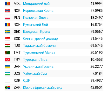
MDL
Молдавский лей
41.9994
NOK
Норвежская Крона
77.0985
PLN
Польская Злота
18.2497
RON
Румынский Лей
16.8754
SEK
Шведская Крона
79.0567
SGD
Сингапурский доллар
51.5445
TJS
Таджикский Сомони
69.5745
TMT
Туркменский Манат
20.5190
TRY
Турецкая Лира
10.4553
UAH
Украинская Гривна
26.2277
UZS
Узбекский Сум
7.0184
XDR
СДР
99.4937
ZAR
Южноафриканский рэнд
42.8601