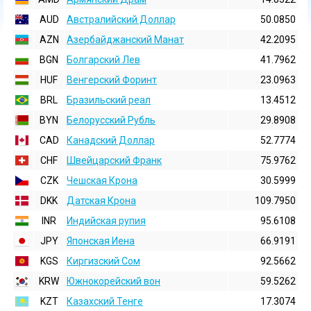
AUD
Австралийский Доллар
50.0850
AZN
Азербайджанский Манат
42.2095
BGN
Болгарский Лев
41.7962
HUF
Венгерский Форинт
23.0963
BRL
Бразильский реал
13.4512
BYN
Белорусский Рубль
29.8908
CAD
Канадский Доллар
52.7774
CHF
Швейцарский Франк
75.9762
CZK
Чешская Крона
30.5999
DKK
Датская Крона
109.7950
INR
Индийская pупия
95.6108
JPY
Японская Иена
66.9191
KGS
Киргизский Сом
92.5662
KRW
Южнокорейский вон
59.5262
KZT
Казахский Тенге
17.3074