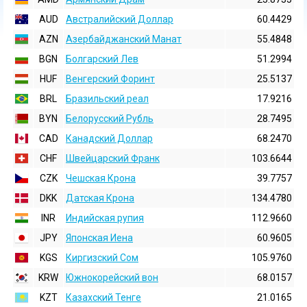
AUD
Австралийский Доллар
60.4429
AZN
Азербайджанский Манат
55.4848
BGN
Болгарский Лев
51.2994
HUF
Венгерский Форинт
25.5137
BRL
Бразильский реал
17.9216
BYN
Белорусский Рубль
28.7495
CAD
Канадский Доллар
68.2470
CHF
Швейцарский Франк
103.6644
CZK
Чешская Крона
39.7757
DKK
Датская Крона
134.4780
INR
Индийская pупия
112.9660
JPY
Японская Иена
60.9605
KGS
Киргизский Сом
105.9760
KRW
Южнокорейский вон
68.0157
KZT
Казахский Тенге
21.0165