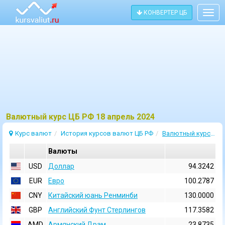
КОНВЕРТЕР ЦБ
Togg
navig
Bалютный курс ЦБ РФ 18 апрель 2024
Курс валют
История курсов валют ЦБ РФ
Валютный курс 18 Апрель 2024
Валюты
USD
Доллар
94.3242
EUR
Евро
100.2787
CNY
Китайский юань Ренминби
130.0000
GBP
Английский Фунт Стерлингов
117.3582
AMD
Армянский Драм
23.8735