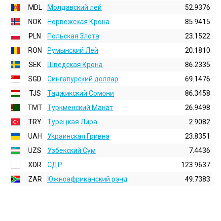
MDL
Молдавский лей
52.9376
NOK
Норвежская Крона
85.9415
PLN
Польская Злота
23.1522
RON
Румынский Лей
20.1810
SEK
Шведская Крона
86.2335
SGD
Сингапурский доллар
69.1476
TJS
Таджикский Сомони
86.3458
TMT
Туркменский Манат
26.9498
TRY
Турецкая Лира
2.9082
UAH
Украинская Гривна
23.8351
UZS
Узбекский Сум
7.4436
XDR
СДР
123.9637
ZAR
Южноафриканский рэнд
49.7383