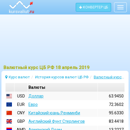
КОНВЕРТЕР ЦБ
Togg
navig
Bалютный курс ЦБ РФ 18 апрель 2019
Курс валют
История курсов валют ЦБ РФ
Валютный курс 18 Апрель 2019
Валюты
USD
Доллар
63.9450
EUR
Евро
72.3602
CNY
Китайский юань Ренминби
95.6330
GBP
Английский Фунт Стерлингов
83.4418
AMD
Армянский Драм
13.2227