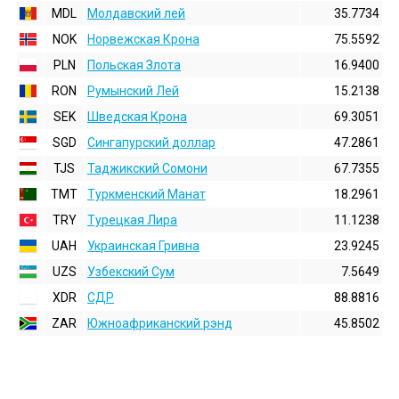
MDL
Молдавский лей
35.7734
NOK
Норвежская Крона
75.5592
PLN
Польская Злота
16.9400
RON
Румынский Лей
15.2138
SEK
Шведская Крона
69.3051
SGD
Сингапурский доллар
47.2861
TJS
Таджикский Сомони
67.7355
TMT
Туркменский Манат
18.2961
TRY
Турецкая Лира
11.1238
UAH
Украинская Гривна
23.9245
UZS
Узбекский Сум
7.5649
XDR
СДР
88.8816
ZAR
Южноафриканский рэнд
45.8502