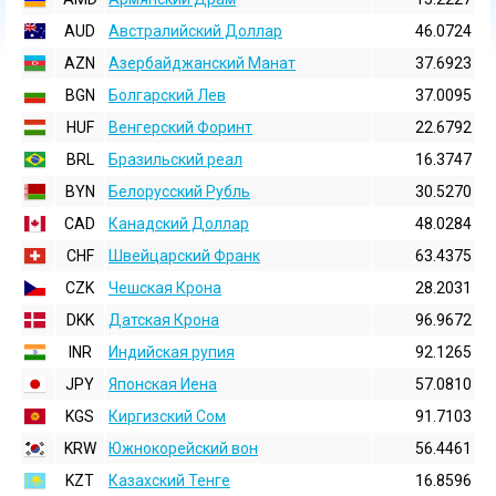
AUD
Австралийский Доллар
46.0724
AZN
Азербайджанский Манат
37.6923
BGN
Болгарский Лев
37.0095
HUF
Венгерский Форинт
22.6792
BRL
Бразильский реал
16.3747
BYN
Белорусский Рубль
30.5270
CAD
Канадский Доллар
48.0284
CHF
Швейцарский Франк
63.4375
CZK
Чешская Крона
28.2031
DKK
Датская Крона
96.9672
INR
Индийская pупия
92.1265
JPY
Японская Иена
57.0810
KGS
Киргизский Сом
91.7103
KRW
Южнокорейский вон
56.4461
KZT
Казахский Тенге
16.8596