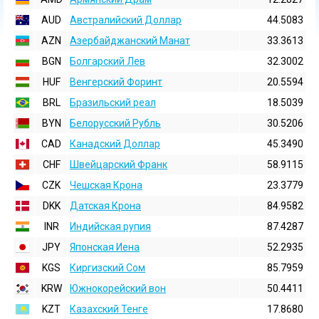
AUD
Австралийский Доллар
44.5083
AZN
Азербайджанский Манат
33.3613
BGN
Болгарский Лев
32.3002
HUF
Венгерский Форинт
20.5594
BRL
Бразильский реал
18.5039
BYN
Белорусский Рубль
30.5206
CAD
Канадский Доллар
45.3490
CHF
Швейцарский Франк
58.9115
CZK
Чешская Крона
23.3779
DKK
Датская Крона
84.9582
INR
Индийская pупия
87.4287
JPY
Японская Иена
52.2935
KGS
Киргизский Сом
85.7959
KRW
Южнокорейский вон
50.4411
KZT
Казахский Тенге
17.8680