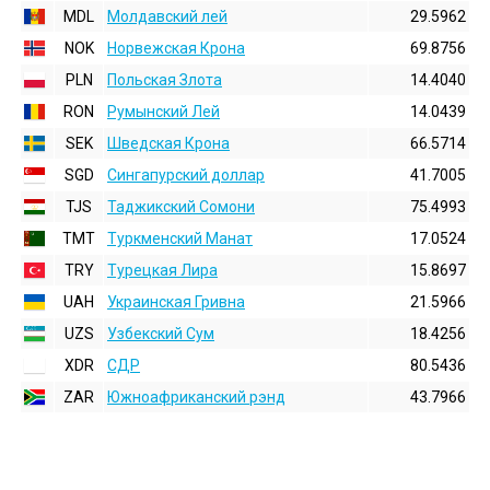
MDL
Молдавский лей
29.5962
NOK
Норвежская Крона
69.8756
PLN
Польская Злота
14.4040
RON
Румынский Лей
14.0439
SEK
Шведская Крона
66.5714
SGD
Сингапурский доллар
41.7005
TJS
Таджикский Сомони
75.4993
TMT
Туркменский Манат
17.0524
TRY
Турецкая Лира
15.8697
UAH
Украинская Гривна
21.5966
UZS
Узбекский Сум
18.4256
XDR
СДР
80.5436
ZAR
Южноафриканский рэнд
43.7966