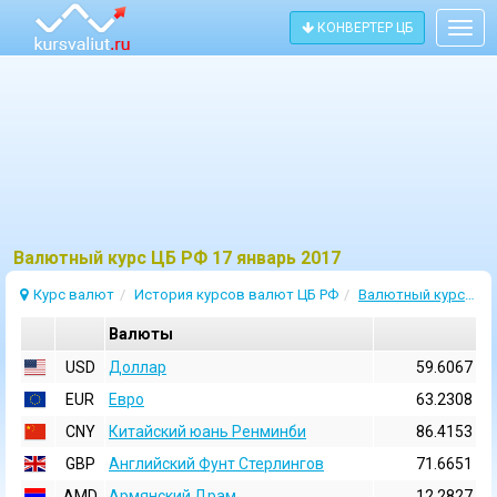
КОНВЕРТЕР ЦБ
Togg
navig
Bалютный курс ЦБ РФ 17 январь 2017
Курс валют
История курсов валют ЦБ РФ
Валютный курс 17 Январь 2017
Валюты
USD
Доллар
59.6067
EUR
Евро
63.2308
CNY
Китайский юань Ренминби
86.4153
GBP
Английский Фунт Стерлингов
71.6651
AMD
Армянский Драм
12.2827