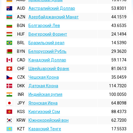
AUD
Австралийский Доллар
53.8301
AZN
Азербайджанский Манат
44.1519
BGN
Болгарский Лев
43.6535
HUF
Венгерский Форинт
24.1494
BRL
Бразильский реал
14.5390
BYN
Белорусский Рубль
29.3620
CAD
Канадский Доллар
59.1174
CHF
Швейцарский Франк
81.0613
CZK
Чешская Крона
35.0459
DKK
Датская Крона
114.7320
INR
Индийская pупия
100.0050
JPY
Японская Иена
64.8098
KGS
Киргизский Сом
88.4373
KRW
Южнокорейский вон
62.7200
KZT
Казахский Тенге
17.5533