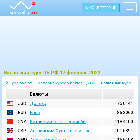
КОНВЕРТЕР ЦБ
Togg
navig
Bалютный курс ЦБ РФ 17 февраль 2022
Курс валют
История курсов валют ЦБ РФ
Валютный курс 17 Февраль 2022
Валюты
USD
Доллар
75.0141
EUR
Евро
85.3060
CNY
Китайский юань Ренминби
118.4100
GBP
Английский Фунт Стерлингов
101.6891
AMD
Армянский Драм
15.6198