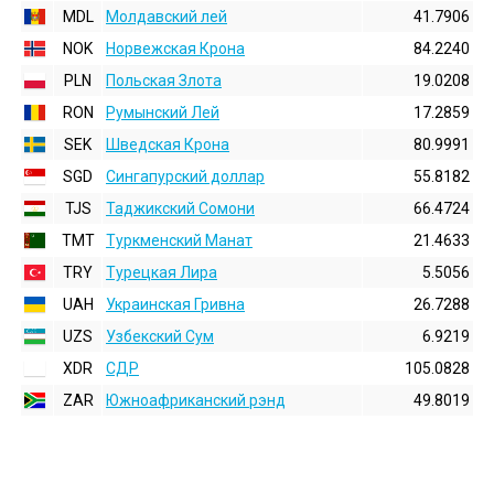
MDL
Молдавский лей
41.7906
NOK
Норвежская Крона
84.2240
PLN
Польская Злота
19.0208
RON
Румынский Лей
17.2859
SEK
Шведская Крона
80.9991
SGD
Сингапурский доллар
55.8182
TJS
Таджикский Сомони
66.4724
TMT
Туркменский Манат
21.4633
TRY
Турецкая Лира
5.5056
UAH
Украинская Гривна
26.7288
UZS
Узбекский Сум
6.9219
XDR
СДР
105.0828
ZAR
Южноафриканский рэнд
49.8019