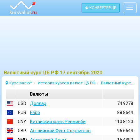
КОНВЕРТЕР ЦБ
Togg
navig
Bалютный курс ЦБ РФ 17 сентябрь 2020
Курс валют
История курсов валют ЦБ РФ
Валютный курс 17 Сентябрь 2020
Валюты
USD
Доллар
74.9278
EUR
Евро
88.8644
CNY
Китайский юань Ренминби
110.8120
GBP
Английский Фунт Стерлингов
96.6644
AMD
Армянский Драм
15.4392