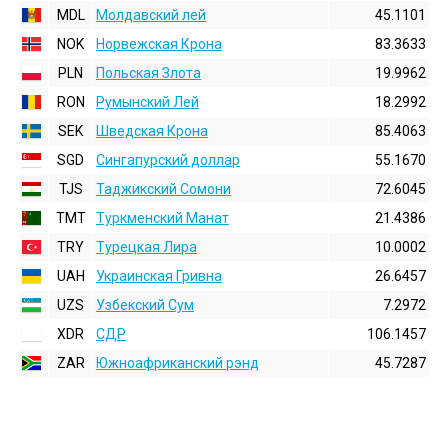
MDL
Молдавский лей
45.1101
NOK
Норвежская Крона
83.3633
PLN
Польская Злота
19.9962
RON
Румынский Лей
18.2992
SEK
Шведская Крона
85.4063
SGD
Сингапурский доллар
55.1670
TJS
Таджикский Сомони
72.6045
TMT
Туркменский Манат
21.4386
TRY
Турецкая Лира
10.0002
UAH
Украинская Гривна
26.6457
UZS
Узбекский Сум
7.2972
XDR
СДР
106.1457
ZAR
Южноафриканский рэнд
45.7287