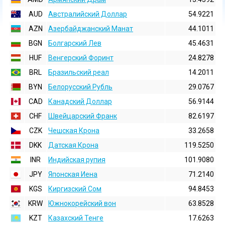
AUD
Австралийский Доллар
54.9221
AZN
Азербайджанский Манат
44.1011
BGN
Болгарский Лев
45.4631
HUF
Венгерский Форинт
24.8278
BRL
Бразильский реал
14.2011
BYN
Белорусский Рубль
29.0767
CAD
Канадский Доллар
56.9144
CHF
Швейцарский Франк
82.6197
CZK
Чешская Крона
33.2658
DKK
Датская Крона
119.5250
INR
Индийская pупия
101.9080
JPY
Японская Иена
71.2140
KGS
Киргизский Сом
94.8453
KRW
Южнокорейский вон
63.8528
KZT
Казахский Тенге
17.6263