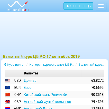
КОНВЕРТЕР ЦБ
Togg
navig
Bалютный курс ЦБ РФ 17 сентябрь 2019
Курс валют
История курсов валют ЦБ РФ
Валютный курс 17 Сентябрь 2019
Валюты
USD
Доллар
63.8272
EUR
Евро
70.6695
CNY
Китайский юань Ренминби
90.3518
GBP
Английский Фунт Стерлингов
79.4393
AMD
Армянский Драм
13.3866