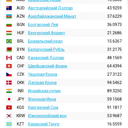
AUD
Австралийский Доллар
43.9259
AZN
Азербайджанский Манат
37.6229
BGN
Болгарский Лев
36.0973
HUF
Венгерский Форинт
21.2686
BRL
Бразильский реал
15.6267
BYN
Белорусский Рубль
31.2175
CAD
Канадский Доллар
48.1569
CHF
Швейцарский Франк
64.4394
CZK
Чешская Крона
27.3122
DKK
Датская Крона
94.5462
INR
Индийская pупия
89.3250
JPY
Японская Иена
59.1568
KGS
Киргизский Сом
91.1817
KRW
Южнокорейский вон
53.9687
KZT
Казахский Тенге
16.5559