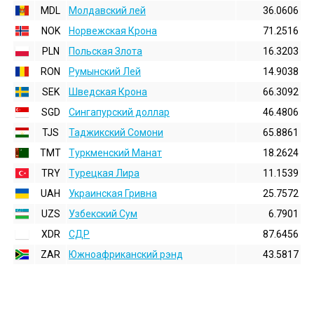
MDL
Молдавский лей
36.0606
NOK
Норвежская Крона
71.2516
PLN
Польская Злота
16.3203
RON
Румынский Лей
14.9038
SEK
Шведская Крона
66.3092
SGD
Сингапурский доллар
46.4806
TJS
Таджикский Сомони
65.8861
TMT
Туркменский Манат
18.2624
TRY
Турецкая Лира
11.1539
UAH
Украинская Гривна
25.7572
UZS
Узбекский Сум
6.7901
XDR
СДР
87.6456
ZAR
Южноафриканский рэнд
43.5817