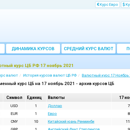
Kурс Евро
Kу
ДИНАМИКА КУРСОВ
CРЕДНИЙ КУРС ВАЛЮТ
П
ЗА МЕСЯЦ
тный курс ЦБ РФ 17 ноябрь 2021
урс валют
История курсов валют ЦБ РФ
Валютный курс 17 Ноябрь 
менный курс ЦБ на 17 ноябрь 2021 - архив курсов ЦБ
Cимвол
Единиц
Валюты
17 но
USD
1
Доллар
7
EUR
1
Евро
8
CNY
10
Китайский юань Ренминби
11
GBP
1
Английский Фунт Стерлингов
9