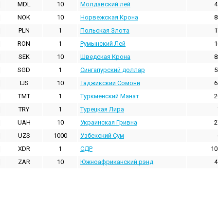
MDL
10
Молдавский лей
4
NOK
10
Норвежская Крона
8
PLN
1
Польская Злота
1
RON
1
Румынский Лей
1
SEK
10
Шведская Крона
8
SGD
1
Сингапурский доллар
5
TJS
10
Таджикский Сомони
6
TMT
1
Туркменский Манат
2
TRY
1
Турецкая Лира
UAH
10
Украинская Гривна
2
UZS
1000
Узбекский Сум
XDR
1
СДР
10
ZAR
10
Южноафриканский рэнд
4