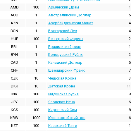
AMD
100
Армянский Драм
1
AUD
1
Австралийский Доллар
5
AZN
1
Азербайджанский Манат
4
BGN
1
Болгарский Лев
4
HUF
100
Венгерский Форинт
2
BRL
1
Бразильский реал
1
BYN
1
Белорусский Рубль
2
CAD
1
Канадский Доллар
5
CHF
1
Швейцарский Франк
7
CZK
10
Чешская Крона
3
DKK
10
Датская Крона
11
INR
100
Индийская pупия
9
JPY
100
Японская Иена
6
KGS
100
Киргизский Сом
8
KRW
1000
Южнокорейский вон
6
KZT
100
Казахский Тенге
1