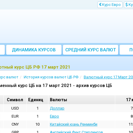
Kурс Евро
Kу
ДИНАМИКА КУРСОВ
CРЕДНИЙ КУРС ВАЛЮТ
П
ЗА МЕСЯЦ
тный курс ЦБ РФ 17 март 2021
урс валют
История курсов валют ЦБ РФ
Валютный курс 17 Март 20
менный курс ЦБ на 17 март 2021 - архив курсов ЦБ
Cимвол
Единиц
Валюты
17 
USD
1
Доллар
7
EUR
1
Евро
8
CNY
10
Китайский юань Ренминби
11
GBP
1
Английский Фунт Стерлингов
10