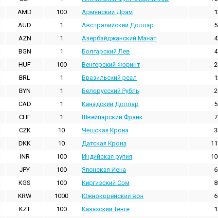
AMD
100
Армянский Драм
1
AUD
1
Австралийский Доллар
5
AZN
1
Азербайджанский Манат
4
BGN
1
Болгарский Лев
4
HUF
100
Венгерский Форинт
2
BRL
1
Бразильский реал
1
BYN
1
Белорусский Рубль
2
CAD
1
Канадский Доллар
5
CHF
1
Швейцарский Франк
7
CZK
10
Чешская Крона
3
DKK
10
Датская Крона
11
INR
100
Индийская pупия
10
JPY
100
Японская Иена
6
KGS
100
Киргизский Сом
8
KRW
1000
Южнокорейский вон
6
KZT
100
Казахский Тенге
1