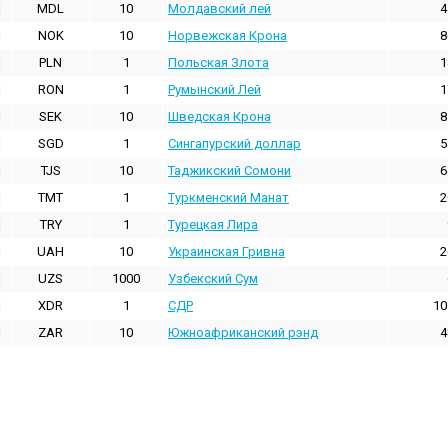
MDL
10
Молдавский лей
4
NOK
10
Норвежская Крона
8
PLN
1
Польская Злота
1
RON
1
Румынский Лей
1
SEK
10
Шведская Крона
8
SGD
1
Сингапурский доллар
5
TJS
10
Таджикский Сомони
6
TMT
1
Туркменский Манат
2
TRY
1
Турецкая Лира
UAH
10
Украинская Гривна
2
UZS
1000
Узбекский Сум
XDR
1
СДР
10
ZAR
10
Южноафриканский рэнд
4